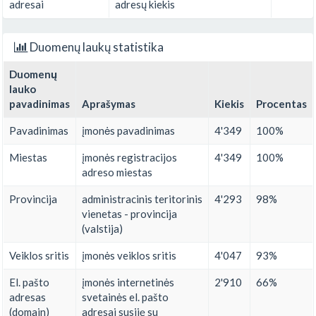
adresai
adresų kiekis
Duomenų laukų statistika
Duomenų
lauko
pavadinimas
Aprašymas
Kiekis
Procentas
Pavadinimas
įmonės pavadinimas
4'349
100%
Miestas
įmonės registracijos
4'349
100%
adreso miestas
Provincija
administracinis teritorinis
4'293
98%
vienetas - provincija
(valstija)
Veiklos sritis
įmonės veiklos sritis
4'047
93%
El. pašto
įmonės internetinės
2'910
66%
adresas
svetainės el. pašto
(domain)
adresai susiję su