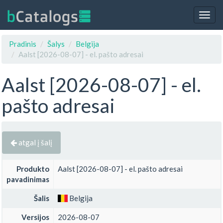
Togg
navig
Pradinis
Šalys
Belgija
Aalst [2026-08-07] - el. pašto adresai
Aalst [2026-08-07] - el.
pašto adresai
atgal į šalį
Produkto
Aalst [2026-08-07] - el. pašto adresai
pavadinimas
Šalis
Belgija
Versijos
2026-08-07