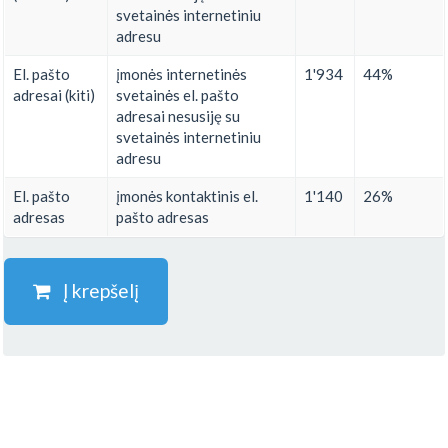
svetainės internetiniu
adresu
El. pašto
įmonės internetinės
1'934
44%
adresai (kiti)
svetainės el. pašto
adresai nesusiję su
svetainės internetiniu
adresu
El. pašto
įmonės kontaktinis el.
1'140
26%
adresas
pašto adresas
Į krepšelį