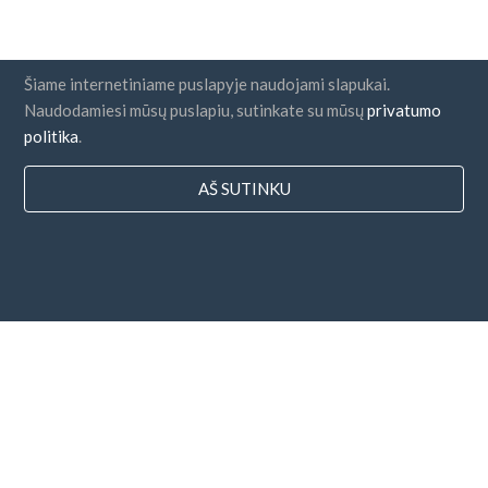
Šiame internetiniame puslapyje naudojami slapukai.
Naudodamiesi mūsų puslapiu, sutinkate su mūsų
privatumo
politika
.
AŠ SUTINKU
Šalys
DUK
Kainodara
Dienoraštis
Mokėjimo būdai