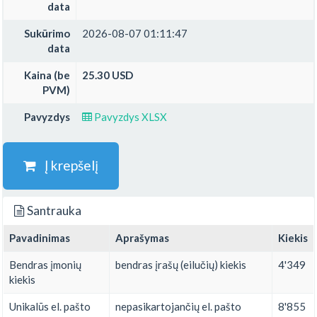
data
Sukūrimo
2026-08-07 01:11:47
data
Kaina (be
25.30 USD
PVM)
Pavyzdys
Pavyzdys XLSX
Į krepšelį
Santrauka
Pavadinimas
Aprašymas
Kiekis
Bendras įmonių
bendras įrašų (eilučių) kiekis
4'349
kiekis
Unikalūs el. pašto
nepasikartojančių el. pašto
8'855