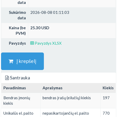
data
Sukūrimo
2026-08-08 01:11:03
data
Kaina (be
25.30 USD
PVM)
Pavyzdys
Pavyzdys XLSX
Į krepšelį
Santrauka
Pavadinimas
Aprašymas
Kiekis
Bendras įmonių
bendras įrašų (eilučių) kiekis
197
kiekis
Unikalūs el. pašto
nepasikartojančių el. pašto
770