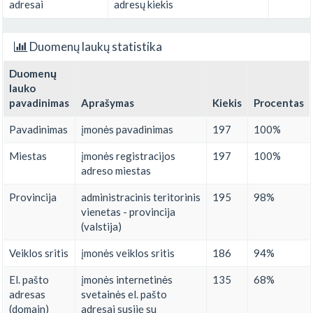
adresai
adresų kiekis
Duomenų laukų statistika
Duomenų
lauko
pavadinimas
Aprašymas
Kiekis
Procentas
Pavadinimas
įmonės pavadinimas
197
100%
Miestas
įmonės registracijos
197
100%
adreso miestas
Provincija
administracinis teritorinis
195
98%
vienetas - provincija
(valstija)
Veiklos sritis
įmonės veiklos sritis
186
94%
El. pašto
įmonės internetinės
135
68%
adresas
svetainės el. pašto
(domain)
adresai susiję su