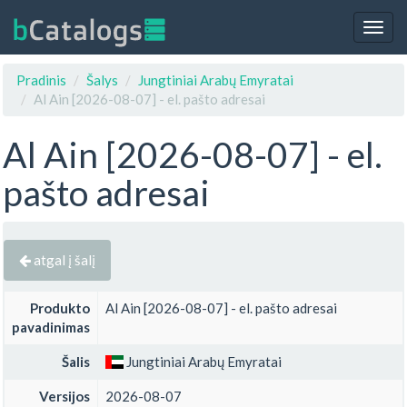
Togg
navig
Pradinis
Šalys
Jungtiniai Arabų Emyratai
Al Ain [2026-08-07] - el. pašto adresai
Al Ain [2026-08-07] - el.
pašto adresai
atgal į šalį
Produkto
Al Ain [2026-08-07] - el. pašto adresai
pavadinimas
Šalis
Jungtiniai Arabų Emyratai
Versijos
2026-08-07