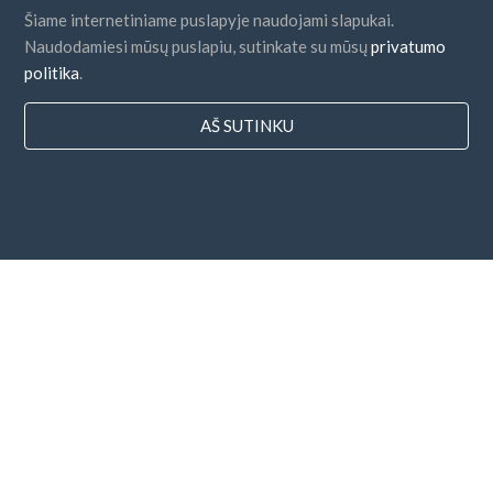
Šiame internetiniame puslapyje naudojami slapukai.
Naudodamiesi mūsų puslapiu, sutinkate su mūsų
privatumo
politika
.
AŠ SUTINKU
Šalys
DUK
Kainodara
Dienoraštis
Mokėjimo būdai
Pridėkite savo įmonę