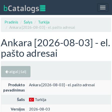
Togg
navig
Pradinis
Šalys
Turkija
Ankara [2026-08-03] - el. pašto adresai
Ankara [2026-08-03] - el.
pašto adresai
atgal į šalį
Produkto
Ankara [2026-08-03] - el. pašto adresai
pavadinimas
Šalis
Turkija
Versijos
2026-08-03