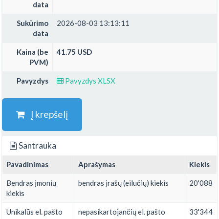
data
Sukūrimo
2026-08-03 13:13:11
data
Kaina (be
41.75 USD
PVM)
Pavyzdys
Pavyzdys XLSX
Į krepšelį
Santrauka
Pavadinimas
Aprašymas
Kiekis
Bendras įmonių
bendras įrašų (eilučių) kiekis
20'088
kiekis
Unikalūs el. pašto
nepasikartojančių el. pašto
33'344