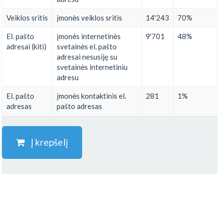
Veiklos sritis
įmonės veiklos sritis
14'243
70%
El. pašto
įmonės internetinės
9'701
48%
adresai (kiti)
svetainės el. pašto
adresai nesusiję su
svetainės internetiniu
adresu
El. pašto
įmonės kontaktinis el.
281
1%
adresas
pašto adresas
Į krepšelį