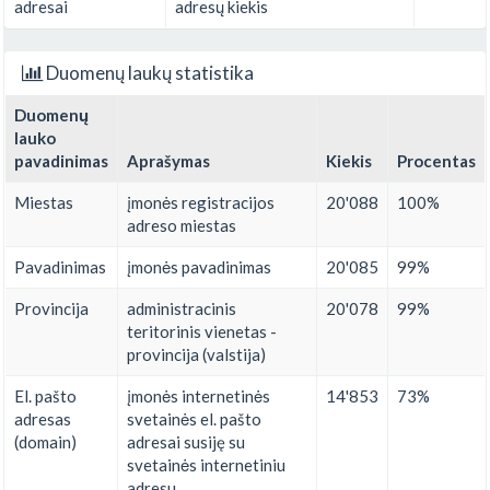
adresai
adresų kiekis
Duomenų laukų statistika
Duomenų
lauko
pavadinimas
Aprašymas
Kiekis
Procentas
Miestas
įmonės registracijos
20'088
100%
adreso miestas
Pavadinimas
įmonės pavadinimas
20'085
99%
Provincija
administracinis
20'078
99%
teritorinis vienetas -
provincija (valstija)
El. pašto
įmonės internetinės
14'853
73%
adresas
svetainės el. pašto
(domain)
adresai susiję su
svetainės internetiniu
adresu