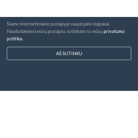
Šiame internetiniame puslapyje naudojami slapukai.
Naudodamiesi mūsų puslapiu, sutinkate su mūsų
privatumo
politika
.
AŠ SUTINKU
Šalys
DUK
Kainodara
Dienoraštis
Mokėjimo būdai