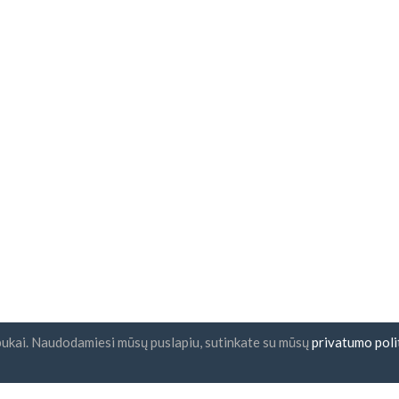
pukai. Naudodamiesi mūsų puslapiu, sutinkate su mūsų
privatumo poli
nlaiškio prenumerata
UAB "ID forty six"
Įmonės kodas: 302325999
PVM kodas: LT10000601611