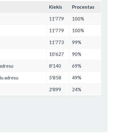
Kiekis
Procentas
11'779
100%
11'779
100%
11'773
99%
10'627
90%
 adresu
8'140
69%
niu adresu
5'858
49%
2'899
24%