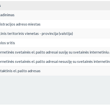
s
vadinimas
istracijos adreso miestas
inis teritorinis vienetas - provincija (valstija)
los sritis
rnetinės svetainės el. pašto adresai susiję su svetainės internetiniu
rnetinės svetainės el. pašto adresai nesusiję su svetainės interneti
aktinis el. pašto adresas