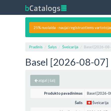
25% nuolaida - naujai registruotiems vartotoj
Pradinis
Šalys
Šveicarija
Basel [2026-08-0
Basel [2026-08-07] -
atgal į šalį
Produkto pavadinimas
Basel [2026-08
Šalis
Šveicarija