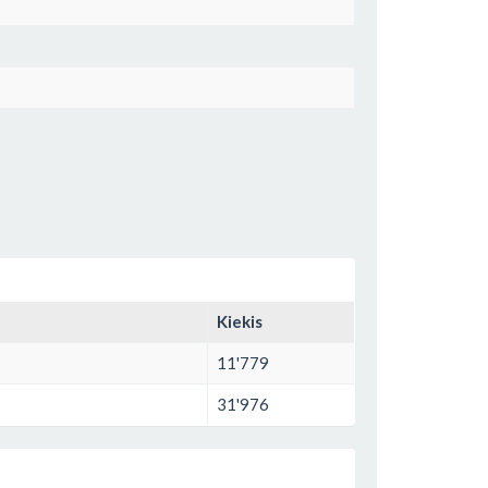
Kiekis
11'779
31'976