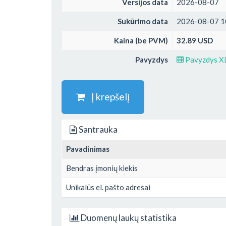
Versijos data
2026-08-07
Sukūrimo data
2026-08-07 1
Kaina (be PVM)
32.89 USD
Pavyzdys
Pavyzdys X
Į krepšelį
Santrauka
Pavadinimas
Bendras įmonių kiekis
Unikalūs el. pašto adresai
Duomenų laukų statistika