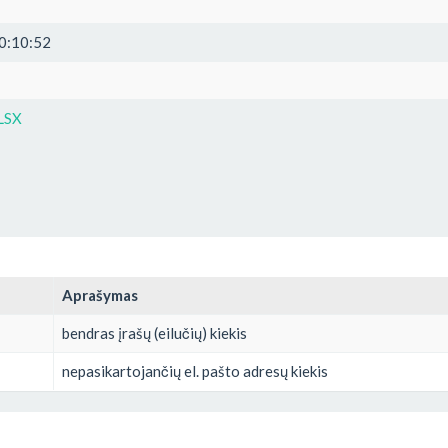
0:10:52
LSX
Aprašymas
bendras įrašų (eilučių) kiekis
nepasikartojančių el. pašto adresų kiekis