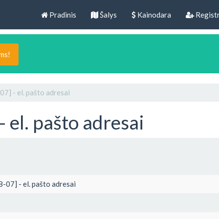
Pradinis
Šalys
Kainodara
Registr
ams!
7] - el. pašto adresai
 el. pašto adresai
-07] - el. pašto adresai