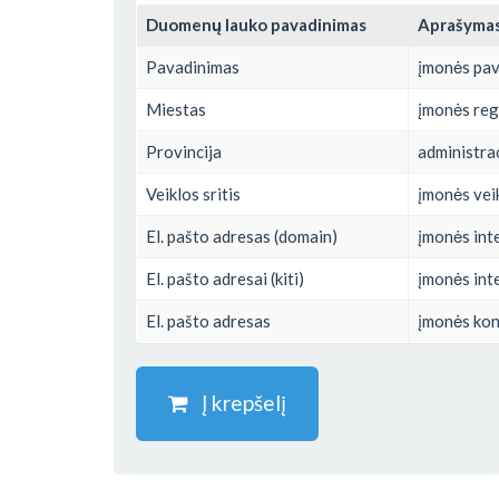
Duomenų lauko pavadinimas
Aprašyma
Pavadinimas
įmonės pa
Miestas
įmonės reg
Provincija
administrac
Veiklos sritis
įmonės veik
El. pašto adresas (domain)
įmonės inte
El. pašto adresai (kiti)
įmonės inte
El. pašto adresas
įmonės kont
Į krepšelį