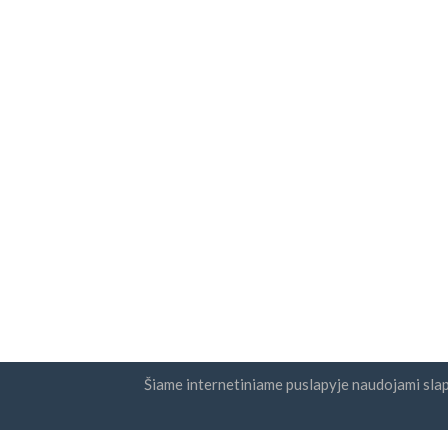
Šiame internetiniame puslapyje naudojami sla
Šalys
Naujie
DUK