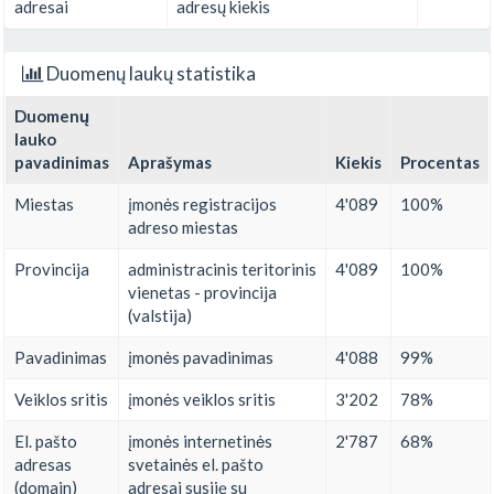
adresai
adresų kiekis
Duomenų laukų statistika
Duomenų
lauko
pavadinimas
Aprašymas
Kiekis
Procentas
Miestas
įmonės registracijos
4'089
100%
adreso miestas
Provincija
administracinis teritorinis
4'089
100%
vienetas - provincija
(valstija)
Pavadinimas
įmonės pavadinimas
4'088
99%
Veiklos sritis
įmonės veiklos sritis
3'202
78%
El. pašto
įmonės internetinės
2'787
68%
adresas
svetainės el. pašto
(domain)
adresai susiję su