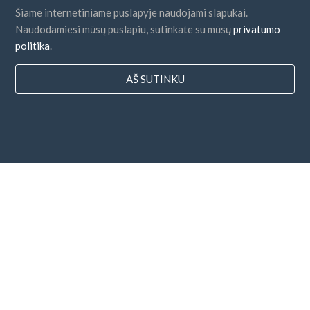
Šiame internetiniame puslapyje naudojami slapukai.
Naudodamiesi mūsų puslapiu, sutinkate su mūsų
privatumo
politika
.
AŠ SUTINKU
Šalys
DUK
Kainodara
Dienoraštis
Mokėjimo būdai
Pridėkite savo įmonę