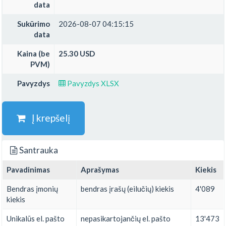
data
Sukūrimo
2026-08-07 04:15:15
data
Kaina (be
25.30 USD
PVM)
Pavyzdys
Pavyzdys XLSX
Į krepšelį
Santrauka
Pavadinimas
Aprašymas
Kiekis
Bendras įmonių
bendras įrašų (eilučių) kiekis
4'089
kiekis
Unikalūs el. pašto
nepasikartojančių el. pašto
13'473