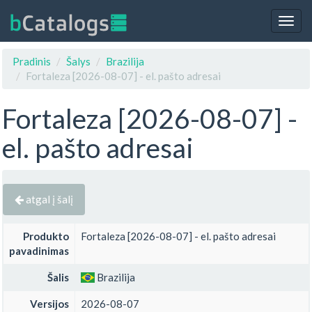
Togg
navig
Pradinis
Šalys
Brazilija
Fortaleza [2026-08-07] - el. pašto adresai
Fortaleza [2026-08-07] -
el. pašto adresai
atgal į šalį
Produkto
Fortaleza [2026-08-07] - el. pašto adresai
pavadinimas
Šalis
Brazilija
Versijos
2026-08-07