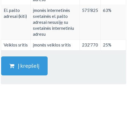
El. pašto
įmonės internetinės
575'825
63%
adresai (kiti)
svetainės el. pašto
adresai nesusiję su
svetainės internetiniu
adresu
Veiklos sritis
įmonės veiklos sritis
232'770
25%
Į krepšelį