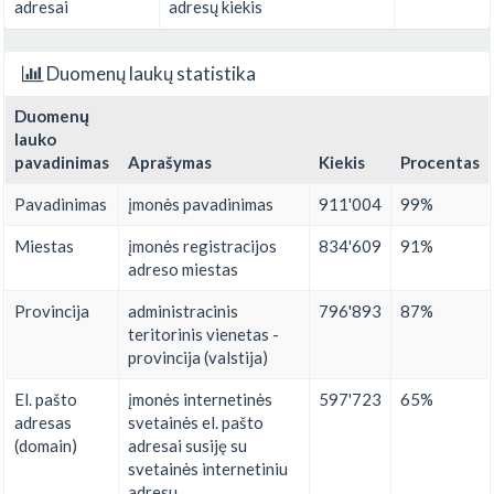
adresai
adresų kiekis
Duomenų laukų statistika
Duomenų
lauko
pavadinimas
Aprašymas
Kiekis
Procentas
Pavadinimas
įmonės pavadinimas
911'004
99%
Miestas
įmonės registracijos
834'609
91%
adreso miestas
Provincija
administracinis
796'893
87%
teritorinis vienetas -
provincija (valstija)
El. pašto
įmonės internetinės
597'723
65%
adresas
svetainės el. pašto
(domain)
adresai susiję su
svetainės internetiniu
adresu