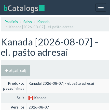
Togg
navig
Pradinis
Šalys
Kanada
Kanada [2026-08-07] - el. pašto adresai
Kanada [2026-08-07] -
el. pašto adresai
atgal į šalį
Produkto
Kanada [2026-08-07] - el. pašto adresai
pavadinimas
Šalis
Kanada
Versijos
2026-08-07