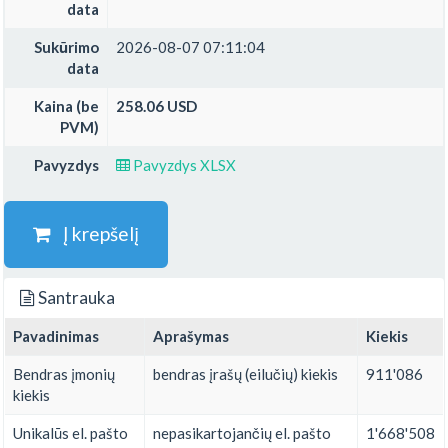
data
Sukūrimo
2026-08-07 07:11:04
data
Kaina (be
258.06 USD
PVM)
Pavyzdys
Pavyzdys XLSX
Į krepšelį
Santrauka
Pavadinimas
Aprašymas
Kiekis
Bendras įmonių
bendras įrašų (eilučių) kiekis
911'086
kiekis
Unikalūs el. pašto
nepasikartojančių el. pašto
1'668'508