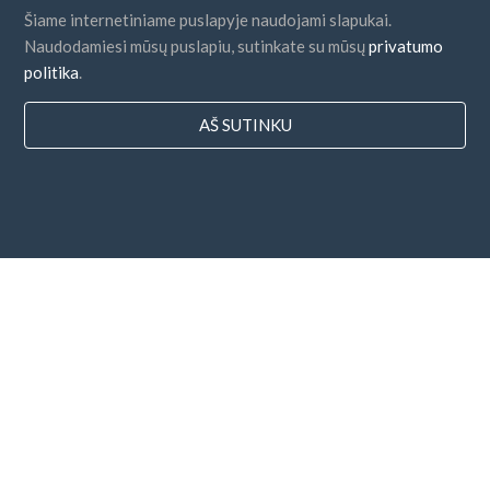
Šiame internetiniame puslapyje naudojami slapukai.
Naudodamiesi mūsų puslapiu, sutinkate su mūsų
privatumo
politika
.
AŠ SUTINKU
Šalys
DUK
Kainodara
Dienoraštis
Mokėjimo būdai
Pridėkite savo įmonę