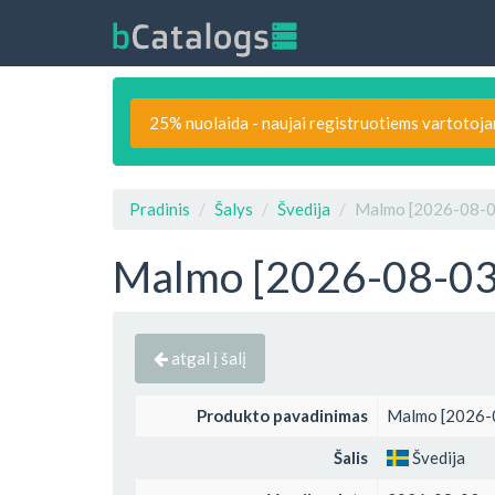
25% nuolaida - naujai registruotiems vartotoj
Pradinis
Šalys
Švedija
Malmo [2026-08-03
Malmo [2026-08-03]
atgal į šalį
Produkto pavadinimas
Malmo [2026-0
Šalis
Švedija