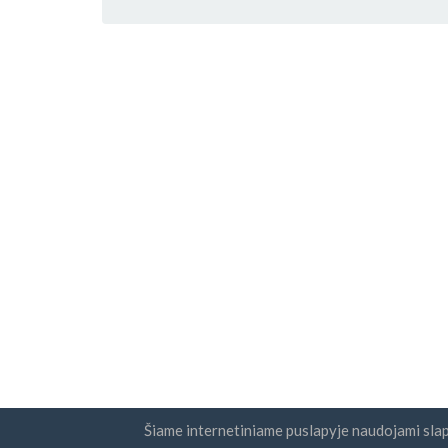
Šiame internetiniame puslapyje naudojami sla
Šalys
Naujie