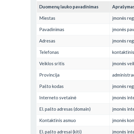
Duomenų lauko pavadinimas
Aprašyma
Miestas
įmonės reg
Pavadinimas
įmonės pa
Adresas
įmonės reg
Telefonas
kontaktini
Veiklos sritis
įmonės veik
Provincija
administrac
Pašto kodas
įmonės reg
Interneto svetainė
įmonės int
El. pašto adresas (domain)
įmonės inte
Kontaktinis asmuo
įmonės kon
El. pašto adresai (kiti)
įmonės inte