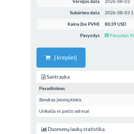
Versijos data
2026-08-03
Sukūrimo data
2026-08-03 1
Kaina (be PVM)
80.39 USD
Pavyzdys
Pavyzdys X
Į krepšelį
Santrauka
Pavadinimas
Bendras įmonių kiekis
Unikalūs el. pašto adresai
Duomenų laukų statistika