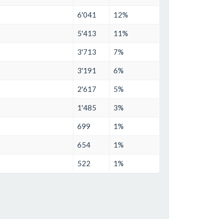
6'041
12%
5'413
11%
3'713
7%
3'191
6%
2'617
5%
1'485
3%
699
1%
654
1%
522
1%