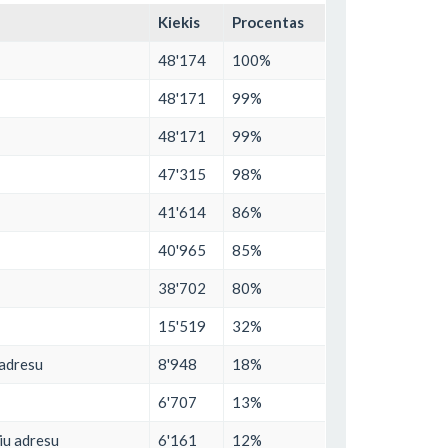
Kiekis
Procentas
48'174
100%
48'171
99%
48'171
99%
47'315
98%
41'614
86%
40'965
85%
38'702
80%
15'519
32%
 adresu
8'948
18%
6'707
13%
niu adresu
6'161
12%