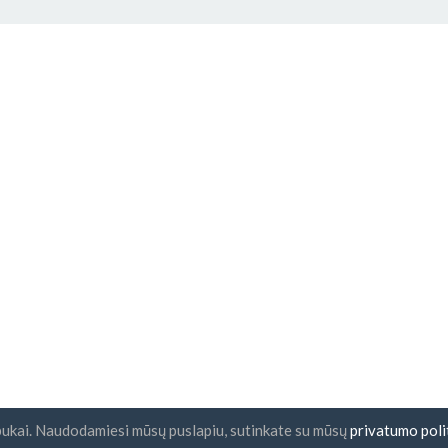
pukai. Naudodamiesi mūsų puslapiu, sutinkate su mūsų
privatumo poli
nlaiškio prenumerata
UAB "ID forty six"