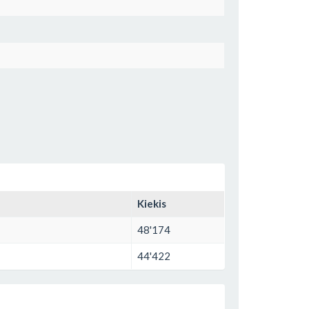
Kiekis
48'174
44'422