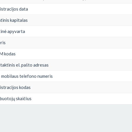
istracijos data
tinis kapitalas
inė apyvarta
ris
M kodas
aktinis el. pašto adresas
s mobilaus telefono numeris
istracijos kodas
buotojų skaičius