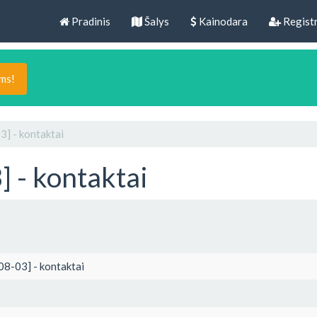
Pradinis
Šalys
Kainodara
Registr
ams!
] - kontaktai
 - kontaktai
8-03] - kontaktai