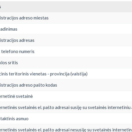
s
istracijos adreso miestas
vadinimas
istracijos adresas
s telefono numeris
los sritis
inis teritorinis vienetas - provincija (valstija)
istracijos adreso pašto kodas
ernetinė svetainė
rnetinės svetainės el. pašto adresai susiję su svetainės internetiniu
taktinis asmuo
rnetinės svetainės el. pašto adresai nesusiję su svetainės interneti