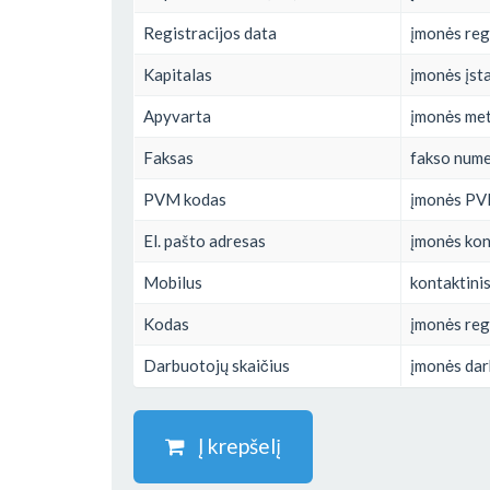
Registracijos data
įmonės reg
Kapitalas
įmonės įsta
Apyvarta
įmonės met
Faksas
fakso nume
PVM kodas
įmonės PV
El. pašto adresas
įmonės kont
Mobilus
kontaktini
Kodas
įmonės reg
Darbuotojų skaičius
įmonės dar
Į krepšelį