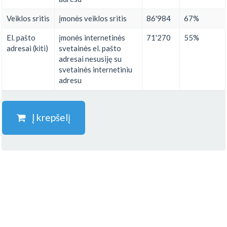
Veiklos sritis
įmonės veiklos sritis
86'984
67%
El. pašto
įmonės internetinės
71'270
55%
adresai (kiti)
svetainės el. pašto
adresai nesusiję su
svetainės internetiniu
adresu
Į krepšelį