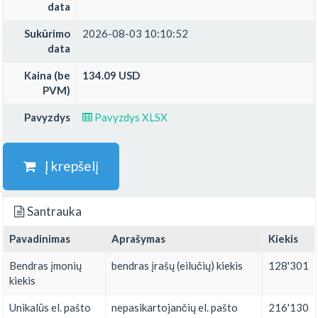
data
Sukūrimo
2026-08-03 10:10:52
data
Kaina (be
134.09 USD
PVM)
Pavyzdys
Pavyzdys XLSX
Į krepšelį
Santrauka
Pavadinimas
Aprašymas
Kiekis
Bendras įmonių
bendras įrašų (eilučių) kiekis
128'301
kiekis
Unikalūs el. pašto
nepasikartojančių el. pašto
216'130