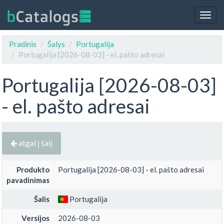
Togg
navig
Pradinis
Šalys
Portugalija
Portugalija [2026-08-03] - el. pašto adresai
Portugalija [2026-08-03]
- el. pašto adresai
atgal į šalį
Produkto
Portugalija [2026-08-03] - el. pašto adresai
pavadinimas
Šalis
Portugalija
Versijos
2026-08-03