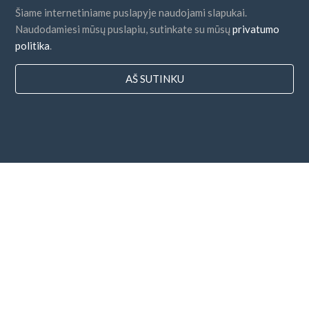
Šiame internetiniame puslapyje naudojami slapukai.
Naudodamiesi mūsų puslapiu, sutinkate su mūsų
privatumo
politika
.
AŠ SUTINKU
Šalys
DUK
Kainodara
Dienoraštis
Mokėjimo būdai
Pridėkite savo įmonę