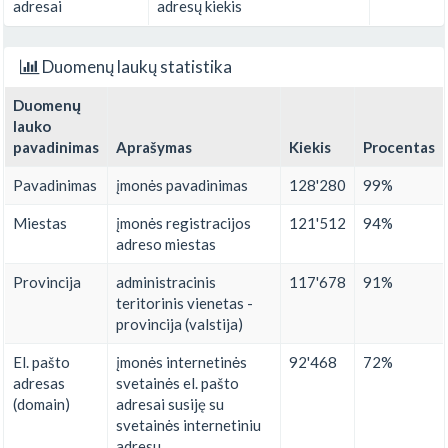
adresai
adresų kiekis
Duomenų laukų statistika
Duomenų
lauko
pavadinimas
Aprašymas
Kiekis
Procentas
Pavadinimas
įmonės pavadinimas
128'280
99%
Miestas
įmonės registracijos
121'512
94%
adreso miestas
Provincija
administracinis
117'678
91%
teritorinis vienetas -
provincija (valstija)
El. pašto
įmonės internetinės
92'468
72%
adresas
svetainės el. pašto
(domain)
adresai susiję su
svetainės internetiniu
adresu