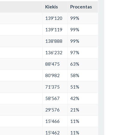
Kiekis
Procentas
139'120
99%
139'119
99%
138'888
99%
136'232
97%
88'475
63%
80'982
58%
71'375
51%
58'567
42%
29'576
21%
15'466
11%
15'462
11%