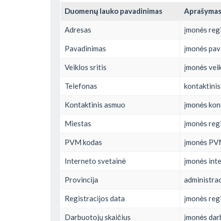
Duomenų lauko pavadinimas
Aprašyma
Adresas
įmonės regi
Pavadinimas
įmonės pav
Veiklos sritis
įmonės veik
Telefonas
kontaktinis
Kontaktinis asmuo
įmonės kon
Miestas
įmonės regi
PVM kodas
įmonės PV
Interneto svetainė
įmonės inte
Provincija
administraci
Registracijos data
įmonės regi
Darbuotojų skaičius
įmonės dar