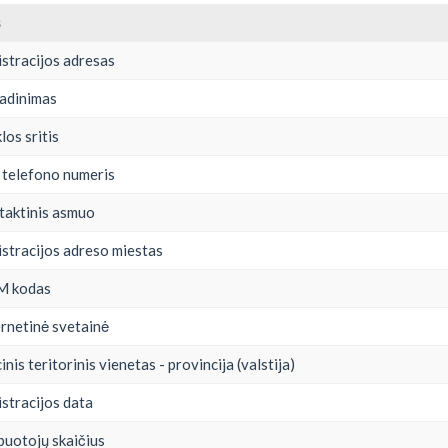
s
stracijos adresas
adinimas
los sritis
 telefono numeris
taktinis asmuo
stracijos adreso miestas
M kodas
rnetinė svetainė
nis teritorinis vienetas - provincija (valstija)
stracijos data
buotojų skaičius