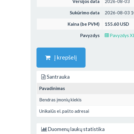
Versijos data
2026-08-03
Sukūrimo data
2026-08-03 1
Kaina (be PVM)
155.60 USD
Pavyzdys
Pavyzdys X
Į krepšelį
Santrauka
Pavadinimas
Bendras įmonių kiekis
Unikalūs el. pašto adresai
Duomenų laukų statistika