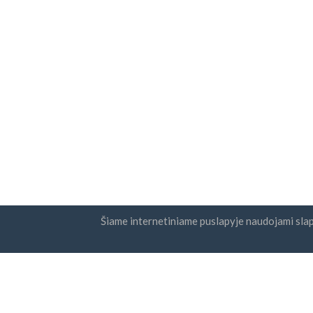
Šiame internetiniame puslapyje naudojami sla
Šalys
Naujie
DUK
Kainodara
Suti
bei
Dienoraštis