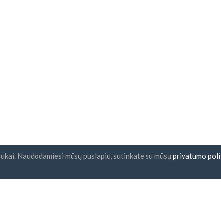
pukai. Naudodamiesi mūsų puslapiu, sutinkate su mūsų
privatumo poli
nlaiškio prenumerata
UAB "ID forty six"
Įmonės kodas: 302325999
PVM kodas: LT10000601611
Gedimino g. 47, 44242 Kaunas,
El. paštas:
support@imoniu-kat
nku su
taisyklėmis ir sąlygomis
privatumo politika