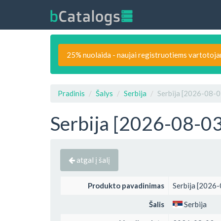
25% nuolaida - naujai registruotiems vartotoj
Pradinis
Šalys
Serbija
Serbija [2026-08-03
Serbija [2026-08-03
atgal į šalį
Produkto pavadinimas
Serbija [2026-
Šalis
Serbija