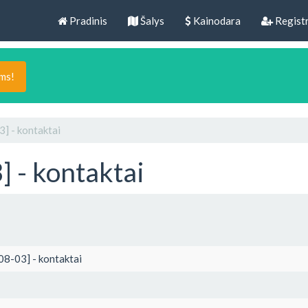
Pradinis
Šalys
Kainodara
Registr
ams!
] - kontaktai
] - kontaktai
08-03] - kontaktai