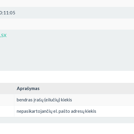
0:11:05
LSX
Aprašymas
bendras įrašų (eilučių) kiekis
nepasikartojančių el. pašto adresų kiekis