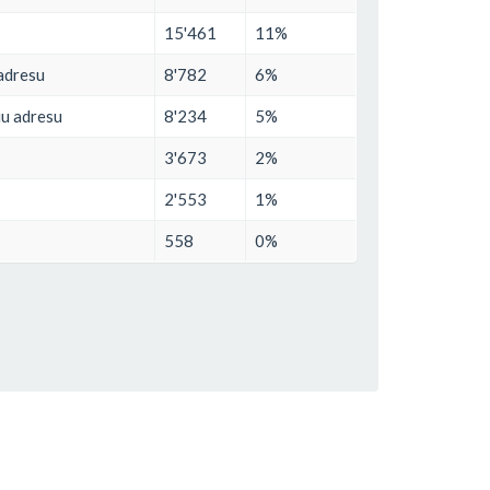
15'461
11%
 adresu
8'782
6%
iu adresu
8'234
5%
3'673
2%
2'553
1%
558
0%