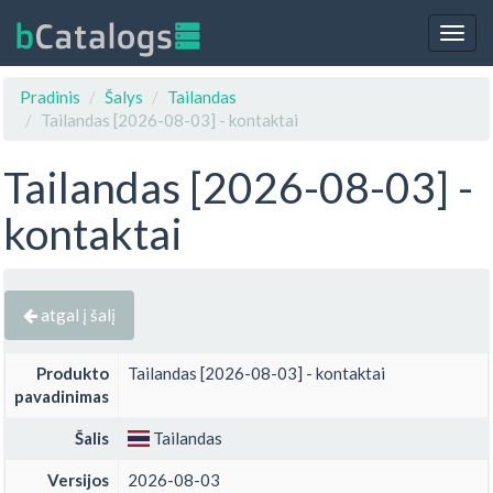
Togg
navig
Pradinis
Šalys
Tailandas
Tailandas [2026-08-03] - kontaktai
Tailandas [2026-08-03] -
kontaktai
atgal į šalį
Produkto
Tailandas [2026-08-03] - kontaktai
pavadinimas
Šalis
Tailandas
Versijos
2026-08-03