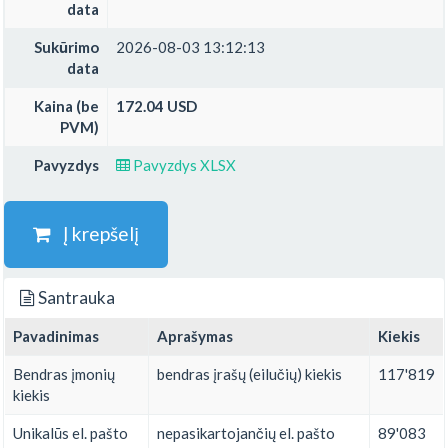
data
Sukūrimo
2026-08-03 13:12:13
data
Kaina (be
172.04 USD
PVM)
Pavyzdys
Pavyzdys XLSX
Į krepšelį
Santrauka
Pavadinimas
Aprašymas
Kiekis
Bendras įmonių
bendras įrašų (eilučių) kiekis
117'819
kiekis
Unikalūs el. pašto
nepasikartojančių el. pašto
89'083