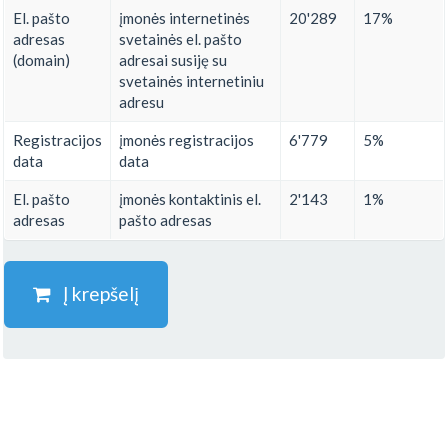
El. pašto
įmonės internetinės
20'289
17%
adresas
svetainės el. pašto
(domain)
adresai susiję su
svetainės internetiniu
adresu
Registracijos
įmonės registracijos
6'779
5%
data
data
El. pašto
įmonės kontaktinis el.
2'143
1%
adresas
pašto adresas
Į krepšelį