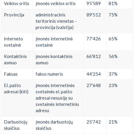
Veiklos sritis
įmonės veiklos sritis
95'589
81%
Provincija
administracinis
89'512
75%
teritorinis vienetas -
provincija (valstija)
Interneto
įmonės internetinė
77'426
65%
svetainė
svetainė
Kontaktinis
įmonės kontaktinis
66'812
56%
asmuo
asmuo
Faksas
fakso numeris
44'254
37%
El. pašto
įmonės internetinės
27'648
23%
adresai (kiti)
svetainės el. pašto
adresai nesusiję su
svetainės internetiniu
adresu
Darbuotojų
įmonės darbuotojų
25'742
21%
skaičius
skaičius