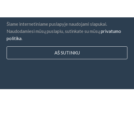
Šiame internetiniame puslapyje naudojami slapukai.
Naudodamiesi mūsų puslapiu, sutinkate su mūsų
privatumo
politika
.
AŠ SUTINKU
Šalys
DUK
Kainodara
Dienoraštis
Mokėjimo būdai