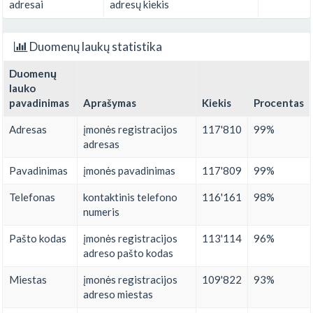
adresai
adresų kiekis
Duomenų laukų statistika
Duomenų
lauko
pavadinimas
Aprašymas
Kiekis
Procentas
Adresas
įmonės registracijos
117'810
99%
adresas
Pavadinimas
įmonės pavadinimas
117'809
99%
Telefonas
kontaktinis telefono
116'161
98%
numeris
Pašto kodas
įmonės registracijos
113'114
96%
adreso pašto kodas
Miestas
įmonės registracijos
109'822
93%
adreso miestas