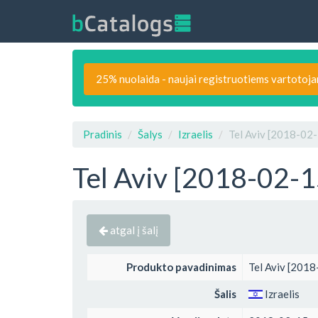
25% nuolaida - naujai registruotiems vartotoj
Pradinis
Šalys
Izraelis
Tel Aviv [2018-02-
Tel Aviv [2018-02-1
atgal į šalį
Produkto pavadinimas
Tel Aviv [2018
Šalis
Izraelis