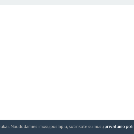
pukai. Naudodamiesi mūsų puslapiu, sutinkate su mūsų
privatumo poli
nlaiškio prenumerata
UAB "ID forty six"