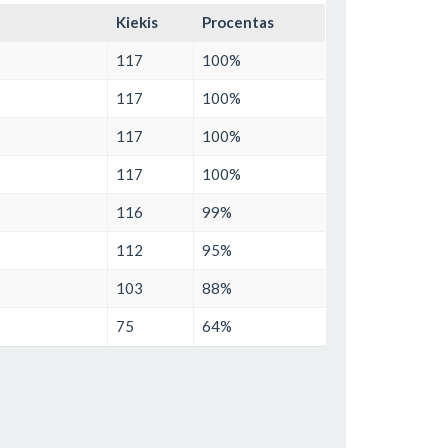
Kiekis
Procentas
117
100%
117
100%
117
100%
117
100%
116
99%
112
95%
103
88%
75
64%