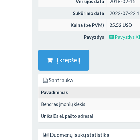
Versijos data
2018-02-15
Sukūrimo data
2022-07-22 1
Kaina (be PVM)
25.52 USD
Pavyzdys
Pavyzdys X
Į krepšelį
Santrauka
Pavadinimas
Bendras įmonių kiekis
Unikalūs el. pašto adresai
Duomenų laukų statistika