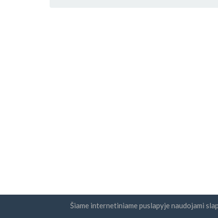
Šiame internetiniame puslapyje naudojami sla
Šalys
Naujie