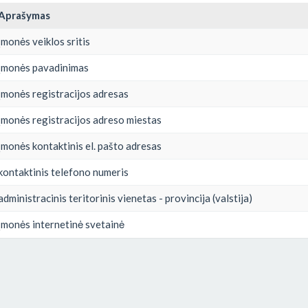
Aprašymas
įmonės veiklos sritis
įmonės pavadinimas
įmonės registracijos adresas
įmonės registracijos adreso miestas
įmonės kontaktinis el. pašto adresas
kontaktinis telefono numeris
administracinis teritorinis vienetas - provincija (valstija)
įmonės internetinė svetainė