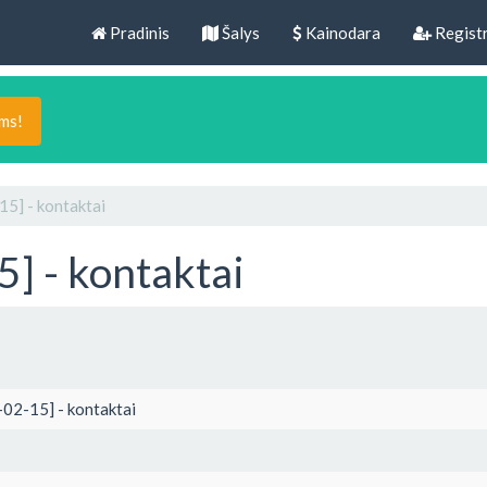
Pradinis
Šalys
Kainodara
Registr
ams!
15] - kontaktai
5] - kontaktai
-02-15] - kontaktai