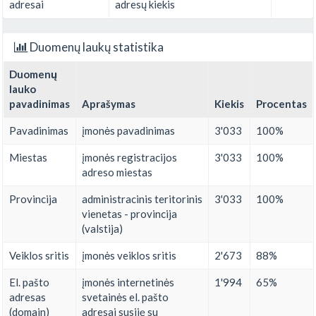
adresai
adresų kiekis
Duomenų laukų statistika
Duomenų
lauko
pavadinimas
Aprašymas
Kiekis
Procentas
Pavadinimas
įmonės pavadinimas
3'033
100%
Miestas
įmonės registracijos
3'033
100%
adreso miestas
Provincija
administracinis teritorinis
3'033
100%
vienetas - provincija
(valstija)
Veiklos sritis
įmonės veiklos sritis
2'673
88%
El. pašto
įmonės internetinės
1'994
65%
adresas
svetainės el. pašto
(domain)
adresai susiję su