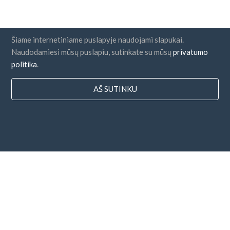
Šiame internetiniame puslapyje naudojami slapukai.
Naudodamiesi mūsų puslapiu, sutinkate su mūsų
privatumo
politika
.
AŠ SUTINKU
Šalys
DUK
Kainodara
Dienoraštis
Mokėjimo būdai