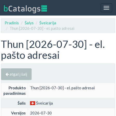
Togg
navig
Pradinis
Šalys
Šveicarija
Thun [2026-07-30] - el. pašto adresai
Thun [2026-07-30] - el.
pašto adresai
atgal į šalį
Produkto
Thun [2026-07-30] - el. pašto adresai
pavadinimas
Šalis
Šveicarija
Versijos
2026-07-30