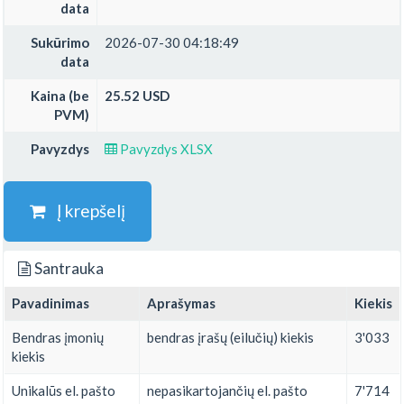
data
Sukūrimo
2026-07-30 04:18:49
data
Kaina (be
25.52 USD
PVM)
Pavyzdys
Pavyzdys XLSX
Į krepšelį
Santrauka
Pavadinimas
Aprašymas
Kiekis
Bendras įmonių
bendras įrašų (eilučių) kiekis
3'033
kiekis
Unikalūs el. pašto
nepasikartojančių el. pašto
7'714