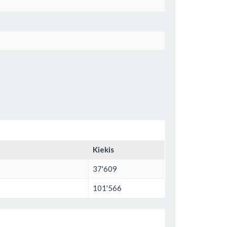
Kiekis
37'609
101'566