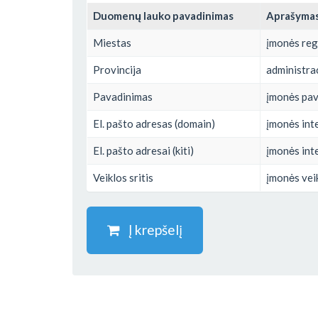
Duomenų lauko pavadinimas
Aprašyma
Miestas
įmonės reg
Provincija
administrac
Pavadinimas
įmonės pa
El. pašto adresas (domain)
įmonės inte
El. pašto adresai (kiti)
įmonės inte
Veiklos sritis
įmonės veik
Į krepšelį