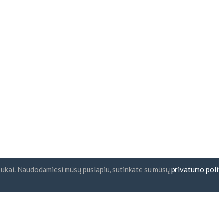
pukai. Naudodamiesi mūsų puslapiu, sutinkate su mūsų
privatumo poli
nlaiškio prenumerata
UAB "ID forty six"
Įmonės kodas: 302325999
PVM kodas: LT10000601611
Gedimino g. 47, 44242 Kaunas,
El. paštas:
support@imoniu-kat