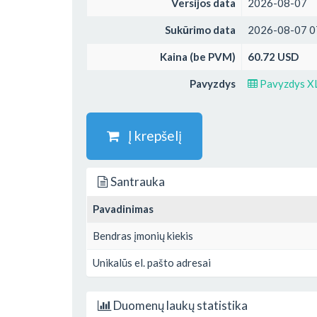
Versijos data
2026-08-07
Sukūrimo data
2026-08-07 0
Kaina (be PVM)
60.72 USD
Pavyzdys
Pavyzdys X
Į krepšelį
Santrauka
Pavadinimas
Bendras įmonių kiekis
Unikalūs el. pašto adresai
Duomenų laukų statistika