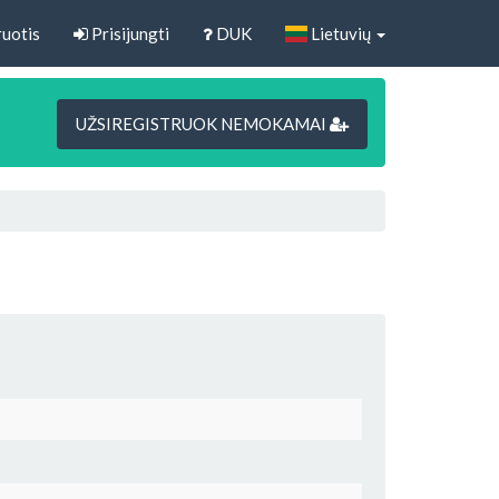
uotis
Prisijungti
DUK
Lietuvių
UŽSIREGISTRUOK NEMOKAMAI