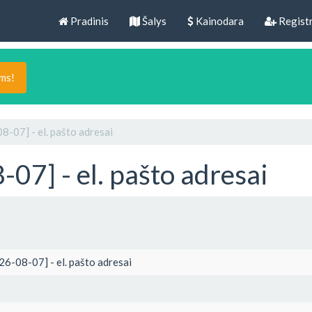
Pradinis
Šalys
Kainodara
Registr
ams!
-07] - el. pašto adresai
07] - el. pašto adresai
6-08-07] - el. pašto adresai