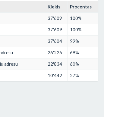
Kiekis
Procentas
37'609
100%
37'609
100%
37'604
99%
 adresu
26'226
69%
niu adresu
22'834
60%
10'442
27%