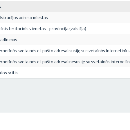
s
istracijos adreso miestas
inis teritorinis vienetas - provincija (valstija)
vadinimas
rnetinės svetainės el. pašto adresai susiję su svetainės internetiniu
rnetinės svetainės el. pašto adresai nesusiję su svetainės interneti
los sritis