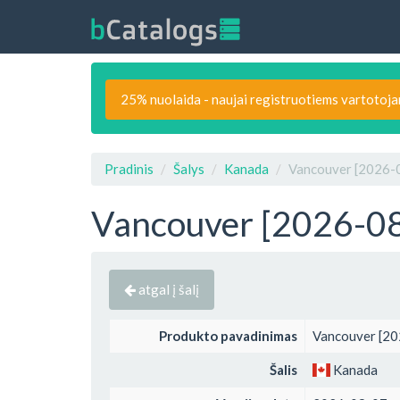
25% nuolaida - naujai registruotiems vartotoj
Pradinis
Šalys
Kanada
Vancouver [2026-08
Vancouver [2026-08-
atgal į šalį
Produkto pavadinimas
Vancouver [202
Šalis
Kanada