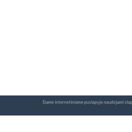
Šiame internetiniame puslapyje naudojami sla
Šalys
Naujie
DUK
Kainodara