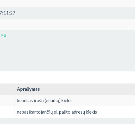
7:11:27
LSX
Aprašymas
bendras įrašų (eilučių) kiekis
nepasikartojančių el. pašto adresų kiekis