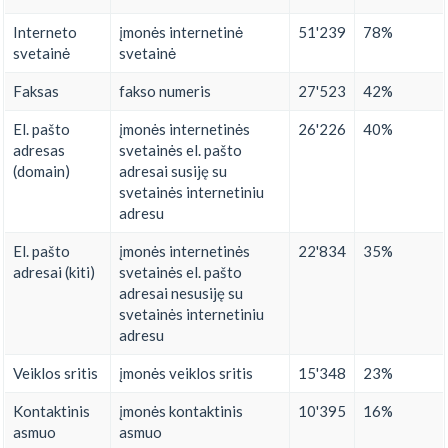
Interneto
įmonės internetinė
51'239
78%
svetainė
svetainė
Faksas
fakso numeris
27'523
42%
El. pašto
įmonės internetinės
26'226
40%
adresas
svetainės el. pašto
(domain)
adresai susiję su
svetainės internetiniu
adresu
El. pašto
įmonės internetinės
22'834
35%
adresai (kiti)
svetainės el. pašto
adresai nesusiję su
svetainės internetiniu
adresu
Veiklos sritis
įmonės veiklos sritis
15'348
23%
Kontaktinis
įmonės kontaktinis
10'395
16%
asmuo
asmuo