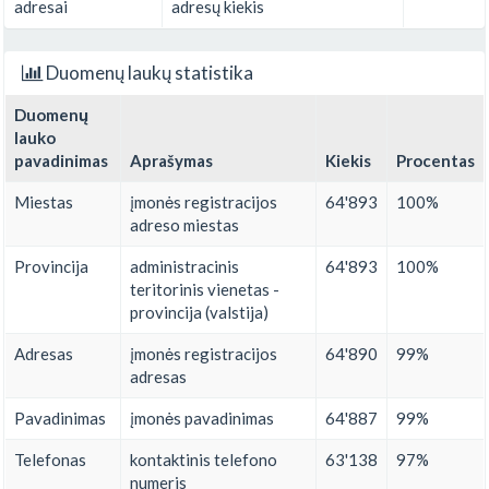
adresai
adresų kiekis
Duomenų laukų statistika
Duomenų
lauko
pavadinimas
Aprašymas
Kiekis
Procentas
Miestas
įmonės registracijos
64'893
100%
adreso miestas
Provincija
administracinis
64'893
100%
teritorinis vienetas -
provincija (valstija)
Adresas
įmonės registracijos
64'890
99%
adresas
Pavadinimas
įmonės pavadinimas
64'887
99%
Telefonas
kontaktinis telefono
63'138
97%
numeris