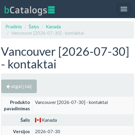
Togg
navig
Pradinis
Šalys
Kanada
Vancouver [2026-07-30] - kontaktai
Vancouver [2026-07-30]
- kontaktai
atgal į šalį
Produkto
Vancouver [2026-07-30] - kontaktai
pavadinimas
Šalis
Kanada
Versijos
2026-07-30