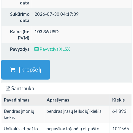
data
Sukūrimo
2026-07-30 04:17:39
data
Kaina (be
103.36 USD
PVM)
Pavyzdys
Pavyzdys XLSX
Į krepšelį
Santrauka
Pavadinimas
Aprašymas
Kiekis
Bendras įmonių
bendras įrašų (eilučių) kiekis
64'893
kiekis
Unikalūs el. pašto
nepasikartojančių el. pašto
101'566