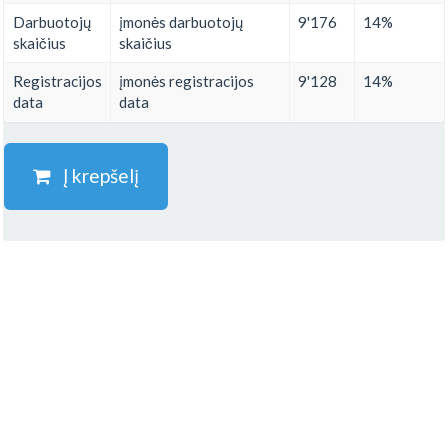
Darbuotojų
įmonės darbuotojų
9'176
14%
skaičius
skaičius
Registracijos
įmonės registracijos
9'128
14%
data
data
Į krepšelį