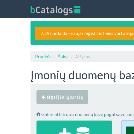
25% nuolaida - naujai registruotiems vartotoj
Pradinis
Šalys
Alžyras
Įmonių duomenų baz
atgal į šalių sąrašą
Galite atfiltruoti duomenų bazę pagal savo indi