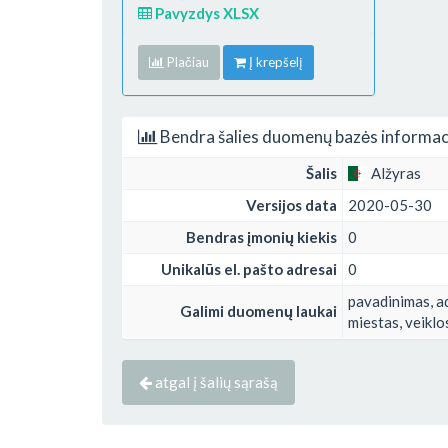
Pavyzdys XLSX
Plačiau
Į krepšelį
Bendra šalies duomenų bazės informac
Šalis
Alžyras
Versijos data
2020-05-30
Bendras įmonių kiekis
0
Unikalūs el. pašto adresai
0
pavadinimas, ad
Galimi duomenų laukai
miestas, veiklo
atgal į šalių sąrašą