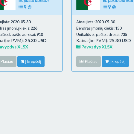
el. pašto adresai
el. pašto adresai
@
@
ujinta:
2020-05-30
Atnaujinta:
2020-05-30
ras įmonių kiekis:
226
Bendras įmonių kiekis:
150
alūs el. pašto adresai:
910
Unikalūs el. pašto adresai:
735
na (be PVM):
25.30 USD
Kaina (be PVM):
25.30 USD
avyzdys XLSX
Pavyzdys XLSX
Plačiau
Į krepšelį
Plačiau
Į krepšelį