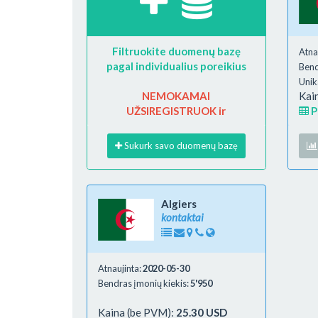
Filtruokite duomenų bazę
Atna
pagal individualius poreikius
Bend
Unik
NEMOKAMAI
Kai
UŽSIREGISTRUOK ir
P
Sukurk savo duomenų bazę
Algiers
kontaktai
Atnaujinta:
2020-05-30
Bendras įmonių kiekis:
5'950
Kaina (be PVM):
25.30 USD