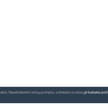
pukai. Naudodamiesi mūsų puslapiu, sutinkate su mūsų
privatumo poli
nlaiškio prenumerata
UAB "ID forty six"
Įmonės kodas: 302325999
PVM kodas: LT10000601611