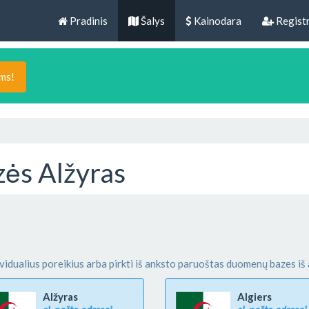
Pradinis
Šalys
Kainodara
Registr
ams!
ės Alžyras
vidualius poreikius arba pirkti iš anksto paruoštas duomenų bazes iš 
Alžyras
Algiers