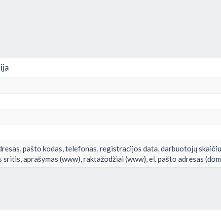
ija
resas, pašto kodas, telefonas, registracijos data, darbuotojų skaičiu
s sritis, aprašymas (www), raktažodžiai (www), el. pašto adresas (domain