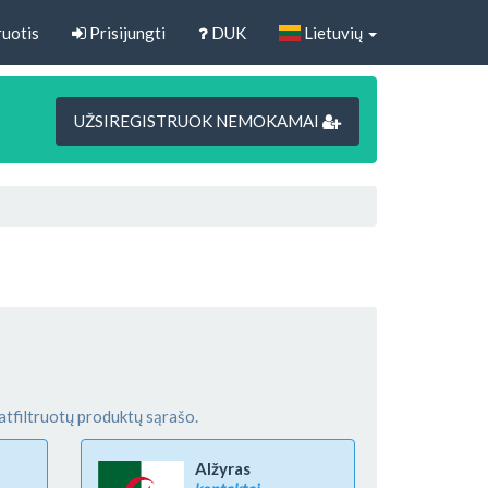
uotis
Prisijungti
DUK
Lietuvių
UŽSIREGISTRUOK NEMOKAMAI
atfiltruotų produktų sąrašo.
Alžyras