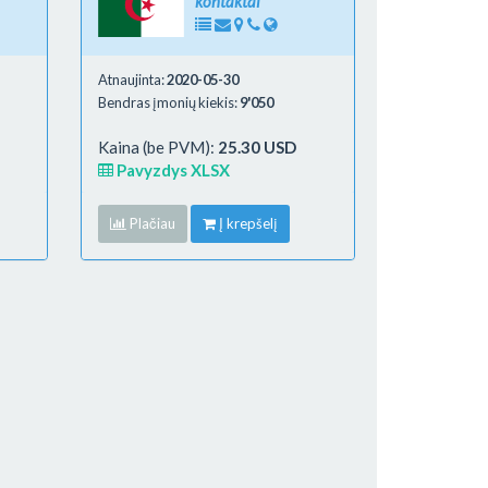
kontaktai
Atnaujinta:
2020-05-30
Bendras įmonių kiekis:
9'050
Kaina (be PVM):
25.30 USD
Pavyzdys XLSX
Plačiau
Į krepšelį