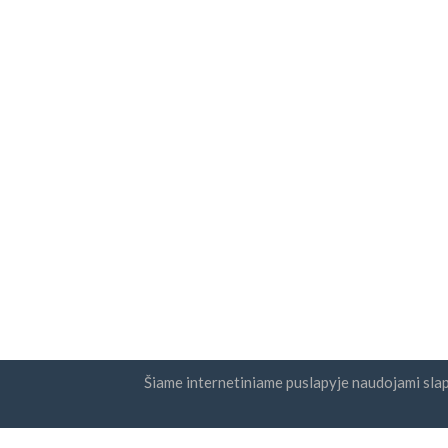
Šiame internetiniame puslapyje naudojami sla
Šalys
Naujie
DUK