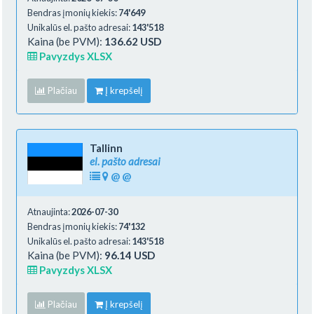
Bendras įmonių kiekis:
74'649
Unikalūs el. pašto adresai:
143'518
Kaina (be PVM):
136.62 USD
Pavyzdys XLSX
Plačiau
Į krepšelį
Tallinn
el. pašto adresai
@
@
Atnaujinta:
2026-07-30
Bendras įmonių kiekis:
74'132
Unikalūs el. pašto adresai:
143'518
Kaina (be PVM):
96.14 USD
Pavyzdys XLSX
Plačiau
Į krepšelį