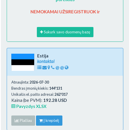
NEMOKAMAI UŽSIREGISTRUOK ir
Sukurk savo duomenų bazę
Estija
kontaktai
@
@
Atnaujinta:
2026-07-30
Bendras įmonių kiekis:
144'131
Unikalūs el. pašto adresai:
262'017
Kaina (be PVM):
192.28 USD
Pavyzdys XLSX
Plačiau
Į krepšelį