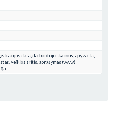
istracijos data, darbuotojų skaičius, apyvarta,
estas, veiklos sritis, aprašymas (www),
cija