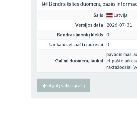
Bendra šalies duomenų bazės informac
Šalis
Latvija
Versijos data
2026-07-31
Bendras įmonių kiekis
0
Unikalūs el. pašto adresai
0
pavadinimas, ad
Galimi duomenų laukai
el. pašto adres
raktažodžiai (ww
atgal į šalių sąrašą