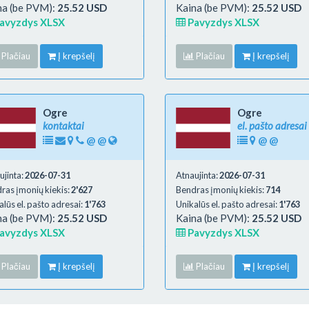
na (be PVM):
25.52 USD
Kaina (be PVM):
25.52 USD
avyzdys XLSX
Pavyzdys XLSX
Plačiau
Į krepšelį
Plačiau
Į krepšelį
Ogre
Ogre
kontaktai
el. pašto adresai
@
@
@
@
ujinta:
2026-07-31
Atnaujinta:
2026-07-31
ras įmonių kiekis:
2'627
Bendras įmonių kiekis:
714
alūs el. pašto adresai:
1'763
Unikalūs el. pašto adresai:
1'763
na (be PVM):
25.52 USD
Kaina (be PVM):
25.52 USD
avyzdys XLSX
Pavyzdys XLSX
Plačiau
Į krepšelį
Plačiau
Į krepšelį