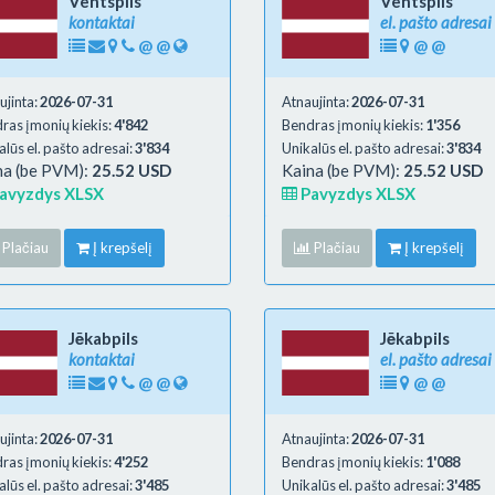
Ventspils
Ventspils
kontaktai
el. pašto adresai
@
@
@
@
ujinta:
2026-07-31
Atnaujinta:
2026-07-31
ras įmonių kiekis:
4'842
Bendras įmonių kiekis:
1'356
alūs el. pašto adresai:
3'834
Unikalūs el. pašto adresai:
3'834
na (be PVM):
25.52 USD
Kaina (be PVM):
25.52 USD
avyzdys XLSX
Pavyzdys XLSX
Plačiau
Į krepšelį
Plačiau
Į krepšelį
Jēkabpils
Jēkabpils
kontaktai
el. pašto adresai
@
@
@
@
ujinta:
2026-07-31
Atnaujinta:
2026-07-31
ras įmonių kiekis:
4'252
Bendras įmonių kiekis:
1'088
alūs el. pašto adresai:
3'485
Unikalūs el. pašto adresai:
3'485