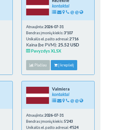
Rēzekne
kontaktai
@
@
Atnaujinta:
2026-07-31
Bendras įmonių kiekis:
3'107
Unikalūs el. pašto adresai:
2'716
Kaina (be PVM):
25.52 USD
Pavyzdys XLSX
Plačiau
Į krepšelį
Valmiera
kontaktai
@
@
Atnaujinta:
2026-07-31
Bendras įmonių kiekis:
5'243
Unikalūs el. pašto adresai:
4'524