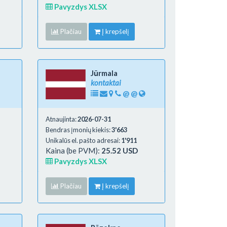
Pavyzdys XLSX
Plačiau
Į krepšelį
Jūrmala
kontaktai
@
@
Atnaujinta:
2026-07-31
Bendras įmonių kiekis:
3'663
Unikalūs el. pašto adresai:
1'911
Kaina (be PVM):
25.52 USD
Pavyzdys XLSX
Plačiau
Į krepšelį