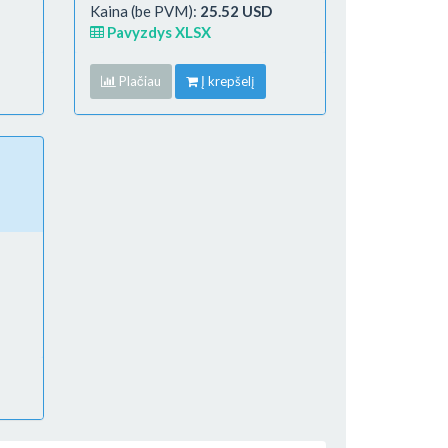
Kaina (be PVM):
25.52 USD
Pavyzdys XLSX
Plačiau
Į krepšelį