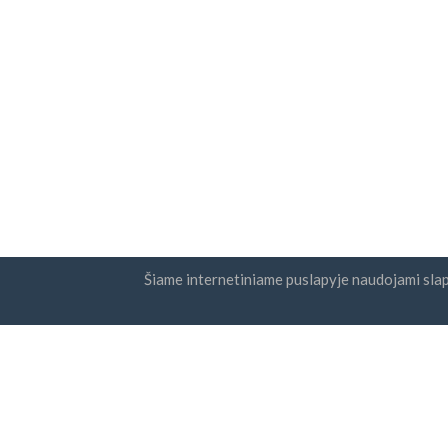
Šiame internetiniame puslapyje naudojami sla
Šalys
Naujie
DUK
Kainodara
Suti
bei
Dienoraštis
Mokėjimo būdai