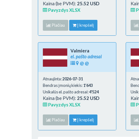
Kaina (be PVM):
25.52 USD
Kai
Pavyzdys XLSX
P
Plačiau
Į krepšelį
Valmiera
el. pašto adresai
@
@
Atnaujinta:
2026-07-31
Atna
Bendras įmonių kiekis:
1'643
Bend
Unikalūs el. pašto adresai:
4'524
Unik
Kaina (be PVM):
25.52 USD
Kai
Pavyzdys XLSX
P
Plačiau
Į krepšelį