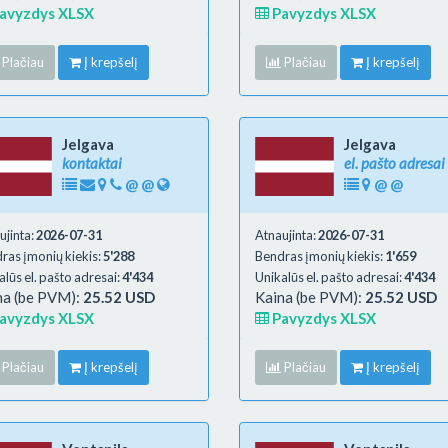
avyzdys XLSX
Pavyzdys XLSX
Plačiau
Į krepšelį
Plačiau
Į krepšelį
Jelgava
Jelgava
kontaktai
el. pašto adresai
@
@
@
@
ujinta:
2026-07-31
Atnaujinta:
2026-07-31
ras įmonių kiekis:
5'288
Bendras įmonių kiekis:
1'659
alūs el. pašto adresai:
4'434
Unikalūs el. pašto adresai:
4'434
na (be PVM):
25.52 USD
Kaina (be PVM):
25.52 USD
avyzdys XLSX
Pavyzdys XLSX
Plačiau
Į krepšelį
Plačiau
Į krepšelį