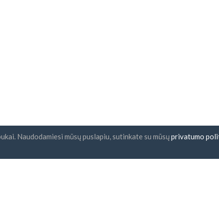
pukai. Naudodamiesi mūsų puslapiu, sutinkate su mūsų
privatumo poli
nlaiškio prenumerata
UAB "ID forty six"
Įmonės kodas: 302325999
PVM kodas: LT10000601611
Gedimino g. 47, 44242 Kaunas,
El. paštas:
support@imoniu-kat
nku su
taisyklėmis ir sąlygomis
privatumo politika
saugus apmokėjimas