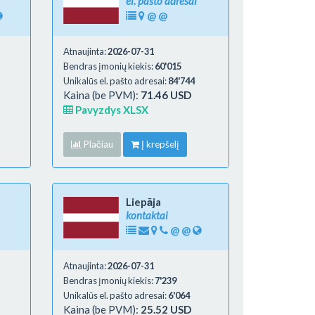
el. pašto adresai
@
@
Atnaujinta:
2026-07-31
Bendras įmonių kiekis:
60'015
Unikalūs el. pašto adresai:
84'744
Kaina (be PVM):
71.46 USD
Pavyzdys XLSX
Plačiau
Į krepšelį
Liepāja
kontaktai
@
@
Atnaujinta:
2026-07-31
Bendras įmonių kiekis:
7'239
Unikalūs el. pašto adresai:
6'064
Kaina (be PVM):
25.52 USD