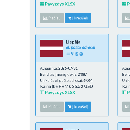
Pavyzdys XLSX
P
Plačiau
Į krepšelį
Liepāja
el. pašto adresai
@
@
Atnaujinta:
2026-07-31
Atna
Bendras įmonių kiekis:
2'087
Bend
Unikalūs el. pašto adresai:
6'064
Unik
Kaina (be PVM):
25.52 USD
Kai
Pavyzdys XLSX
P
Plačiau
Į krepšelį