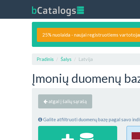
25% nuolaida - naujai registruotiems vartotoj
Pradinis
Šalys
Latvija
Įmonių duomenų baz
atgal į šalių sąrašą
Galite atfiltruoti duomenų bazę pagal savo indi