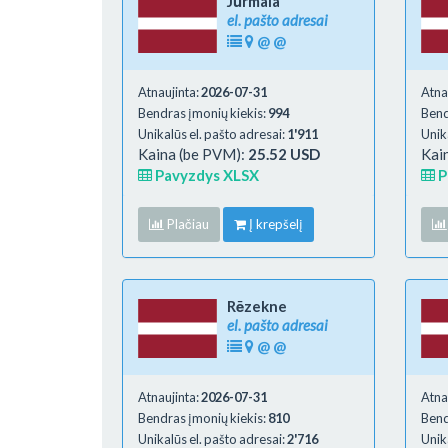
Jūrmala
el. pašto adresai
@
@
Atnaujinta:
2026-07-31
Atna
Bendras įmonių kiekis:
994
Bend
Unikalūs el. pašto adresai:
1'911
Unik
Kaina (be PVM):
25.52 USD
Kai
Pavyzdys XLSX
P
Plačiau
Į krepšelį
Rēzekne
el. pašto adresai
@
@
Atnaujinta:
2026-07-31
Atna
Bendras įmonių kiekis:
810
Bend
Unikalūs el. pašto adresai:
2'716
Unik