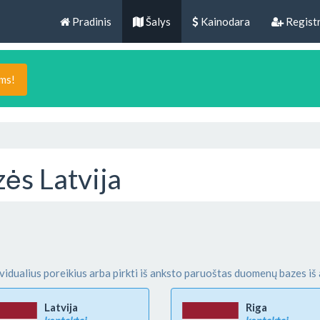
Pradinis
Šalys
Kainodara
Registr
ams!
ės Latvija
vidualius poreikius arba pirkti iš anksto paruoštas duomenų bazes iš 
Latvija
Riga