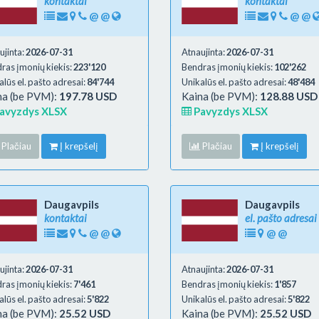
kontaktai
kontaktai
@
@
@
@
ujinta:
2026-07-31
Atnaujinta:
2026-07-31
ras įmonių kiekis:
223'120
Bendras įmonių kiekis:
102'262
alūs el. pašto adresai:
84'744
Unikalūs el. pašto adresai:
48'484
na (be PVM):
197.78 USD
Kaina (be PVM):
128.88 USD
avyzdys XLSX
Pavyzdys XLSX
Plačiau
Į krepšelį
Plačiau
Į krepšelį
Daugavpils
Daugavpils
kontaktai
el. pašto adresai
@
@
@
@
ujinta:
2026-07-31
Atnaujinta:
2026-07-31
ras įmonių kiekis:
7'461
Bendras įmonių kiekis:
1'857
alūs el. pašto adresai:
5'822
Unikalūs el. pašto adresai:
5'822
na (be PVM):
25.52 USD
Kaina (be PVM):
25.52 USD