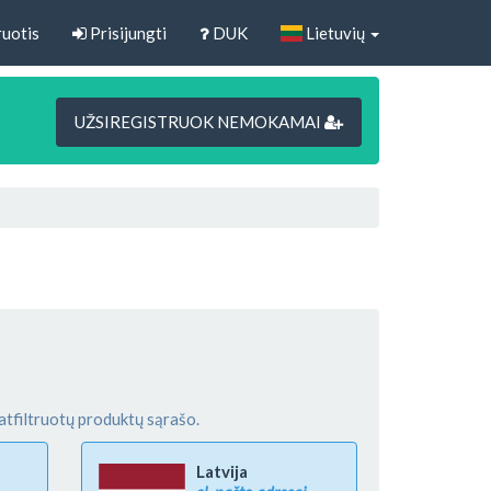
uotis
Prisijungti
DUK
Lietuvių
UŽSIREGISTRUOK NEMOKAMAI
atfiltruotų produktų sąrašo.
Latvija