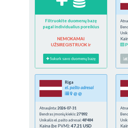
Filtruokite duomenų bazę
Atna
pagal individualius poreikius
Bend
Unik
NEMOKAMAI
Kai
UŽSIREGISTRUOK ir
P
Sukurk savo duomenų bazę
Riga
el. pašto adresai
@
@
Atnaujinta:
2026-07-31
Atna
Bendras įmonių kiekis:
27'892
Bend
Unikalūs el. pašto adresai:
48'484
Unik
Kaina (be PVM):
47.21 USD
Kai