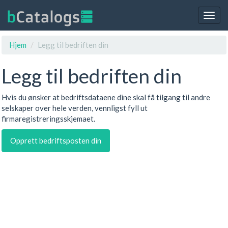
Togg
navig
Hjem
Legg til bedriften din
Legg til bedriften din
Hvis du ønsker at bedriftsdataene dine skal få tilgang til andre
selskaper over hele verden, vennligst fyll ut
firmaregistreringsskjemaet.
Opprett bedriftsposten din