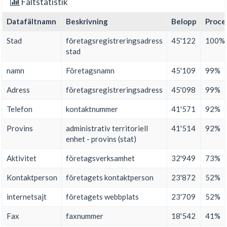
Fältstatistik
Datafältnamn
Beskrivning
Belopp
Proce
Stad
företagsregistreringsadress
45'122
100%
stad
namn
Företagsnamn
45'109
99%
Adress
företagsregistreringsadress
45'098
99%
Telefon
kontaktnummer
41'571
92%
Provins
administrativ territoriell
41'514
92%
enhet - provins (stat)
Aktivitet
företagsverksamhet
32'949
73%
Kontaktperson
företagets kontaktperson
23'872
52%
internetsajt
företagets webbplats
23'709
52%
Fax
faxnummer
18'542
41%