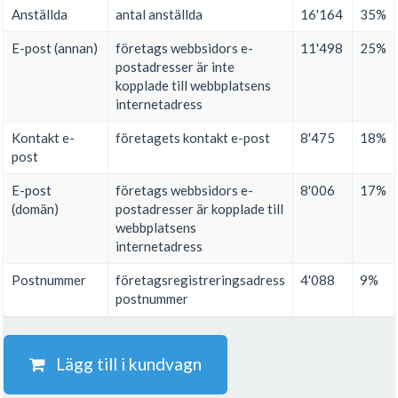
Anställda
antal anställda
16'164
35%
E-post (annan)
företags webbsidors e-
11'498
25%
postadresser är inte
kopplade till webbplatsens
internetadress
Kontakt e-
företagets kontakt e-post
8'475
18%
post
E-post
företags webbsidors e-
8'006
17%
(domän)
postadresser är kopplade till
webbplatsens
internetadress
Postnummer
företagsregistreringsadress
4'088
9%
postnummer
Lägg till i kundvagn