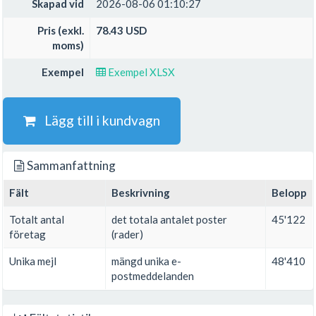
Skapad vid
2026-08-06 01:10:27
Pris (exkl.
78.43 USD
moms)
Exempel
Exempel XLSX
Lägg till i kundvagn
Sammanfattning
Fält
Beskrivning
Belopp
Totalt antal
det totala antalet poster
45'122
företag
(rader)
Unika mejl
mängd unika e-
48'410
postmeddelanden