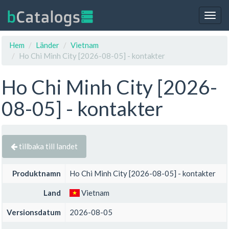
Togg
navig
Hem
Länder
Vietnam
Ho Chi Minh City [2026-08-05] - kontakter
Ho Chi Minh City [2026-
08-05] - kontakter
tillbaka till landet
Produktnamn
Ho Chi Minh City [2026-08-05] - kontakter
Land
Vietnam
Versionsdatum
2026-08-05