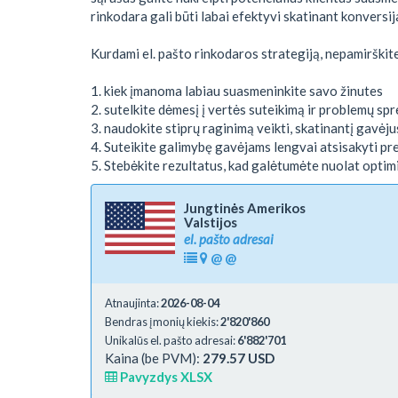
rinkodara gali būti labai efektyvi skatinant konversij
Kurdami el. pašto rinkodaros strategiją, nepamirškite
1. kiek įmanoma labiau suasmeninkite savo žinutes
2. sutelkite dėmesį į vertės suteikimą ir problemų s
3. naudokite stiprų raginimą veikti, skatinantį gavėju
4. Suteikite galimybę gavėjams lengvai atsisakyti pren
5. Stebėkite rezultatus, kad galėtumėte nuolat optim
Jungtinės Amerikos
Valstijos
el. pašto adresai
@
@
Atnaujinta:
2026-08-04
Bendras įmonių kiekis:
2'820'860
Unikalūs el. pašto adresai:
6'882'701
Kaina (be PVM):
279.57 USD
Pavyzdys XLSX