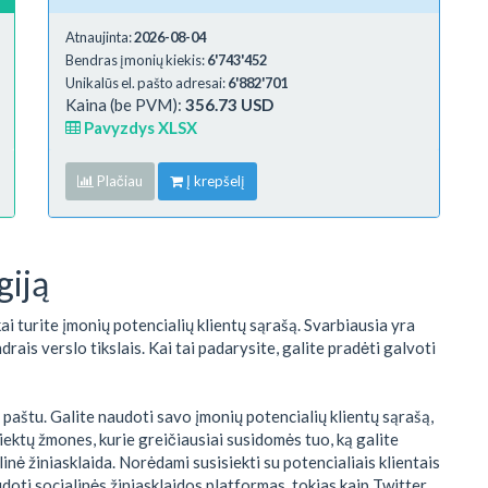
Atnaujinta:
2026-08-04
Bendras įmonių kiekis:
6'743'452
Unikalūs el. pašto adresai:
6'882'701
Kaina (be PVM):
356.73 USD
Pavyzdys XLSX
Plačiau
Į krepšelį
giją
kai turite įmonių potencialių klientų sąrašą. Svarbiausia yra
ndrais verslo tikslais. Kai tai padarysite, galite pradėti galvoti
l. paštu. Galite naudoti savo įmonių potencialių klientų sąrašą,
siektų žmones, kurie greičiausiai susidomės tuo, ką galite
alinė žiniasklaida. Norėdami susisiekti su potencialiais klientais
doti socialinės žiniasklaidos platformas, tokias kaip Twitter