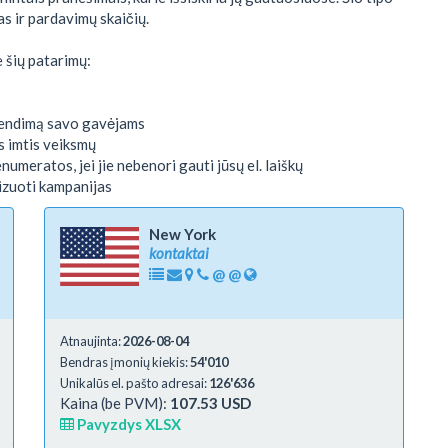
as ir pardavimų skaičių.
 šių patarimų:
prendimą savo gavėjams
s imtis veiksmų
umeratos, jei jie nebenori gauti jūsų el. laiškų
izuoti kampanijas
New York
kontaktai
@
@
Atnaujinta:
2026-08-04
Bendras įmonių kiekis:
54'010
Unikalūs el. pašto adresai:
126'636
Kaina (be PVM):
107.53 USD
Pavyzdys XLSX