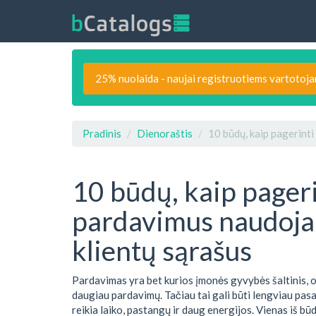
25% nuolaida - naujai registruotiems vartotoj
Pradinis
Dienoraštis
10 būdų, kaip pagerint
10 būdų, kaip pager
pardavimus naudojan
klientų sąrašus
Pardavimas yra bet kurios įmonės gyvybės šaltinis, o 
daugiau pardavimų. Tačiau tai gali būti lengviau pasa
reikia laiko, pastangų ir daug energijos. Vienas iš bū