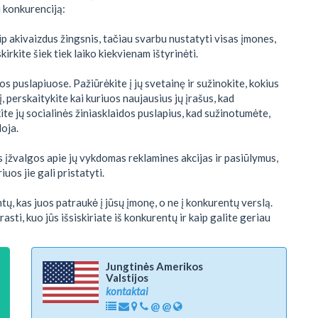
i konkurenciją:
ip akivaizdus žingsnis, tačiau svarbu nustatyti visas įmones,
kirkite šiek tiek laiko kiekvienam ištyrinėti.
dos puslapiuose. Pažiūrėkite į jų svetainę ir sužinokite, kokius
tį, perskaitykite kai kuriuos naujausius jų įrašus, kad
ite jų socialinės žiniasklaidos puslapius, kad sužinotumėte,
doja.
ums įžvalgos apie jų vykdomas reklamines akcijas ir pasiūlymus,
uos jie gali pristatyti.
ntų, kas juos patraukė į jūsų įmonę, o ne į konkurentų verslą.
sti, kuo jūs išsiskiriate iš konkurentų ir kaip galite geriau
Jungtinės Amerikos
Valstijos
kontaktai
@
@