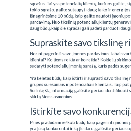
sąrašus. Tai yra potencialių klientų, kuriuos galite įsi
tokio sąrašo, galite sutaupyti daug laiko ir energijos
išnagrinėsime 10 būdų, kaip galite naudoti įmonių po
pardavimą. Nuo tikslinių potencialių klientų generavi
daug būdų, kaip šie sąrašai gali padėti parduoti daugia
Supraskite savo tikslinę r
Norint pagerinti savo įmonės pardavimus, labai svarbu
klientai? Ko jiems reikia ar ko reikia? Kokie jų pirkim
sudaryti potencialių įmonių sąrašą, kuris padės sug
Yra keletas būdų, kaip ištirti ir suprasti savo tikslinę
grupes su esamais ir potencialiais klientais. Taip pat 
Surinkę šią informaciją galėsite geriau identifikuoti 
skirtą šiems asmenims.
Ištirkite savo konkurencij
Prieš pradėdami ieškoti būdų, kaip pagerinti įmonės p
yra jūsų konkurentai ir ką jie daro, galėsite geriau sup