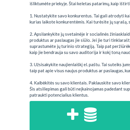
išliktumėte priekyje. Štai keletas patarimų, kaip ištirt
1. Nustatykite savo konkurentus. Tai gali atrodyti ka
kurias laikote konkurentėmis. Kai turėsite jų sąrašą, s
2. Apsilankykite jų svetainėje ir socialinės žiniasklai
produktus ar paslaugas jie siūlo. Jei jie turi tinklaraš
suprastumėte jų turinio strategiją. Taip pat peržiūrėk
kaip jie bendrauja su savo auditorija ir kokį toną nau
3. Užsisakykite naujienlaiškį el. paštu. Tai suteiks j
taip pat apie visus naujus produktus ar paslaugas, kuri
4. Kalbėkitės su savo klientais. Paklauskite savo klie
Šis atsiliepimas gali būti neįkainojamas padedant supra
patraukti potencialius klientus.