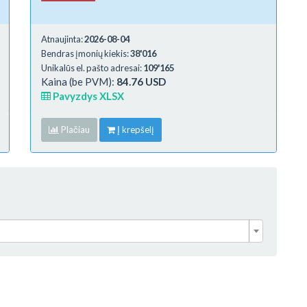
Atnaujinta:
2026-08-04
Bendras įmonių kiekis:
38'016
Unikalūs el. pašto adresai:
109'165
Kaina (be PVM):
84.76 USD
Pavyzdys XLSX
Plačiau
Į krepšelį