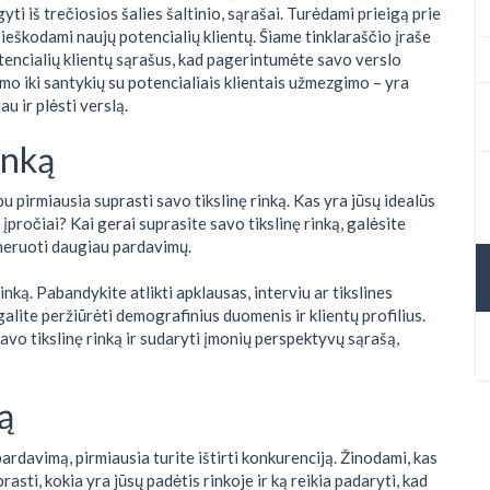
gyti iš trečiosios šalies šaltinio, sąrašai. Turėdami prieigą prie
 ieškodami naujų potencialių klientų. Šiame tinklaraščio įraše
tencialių klientų sąrašus, kad pagerintumėte savo verslo
mo iki santykių su potencialiais klientais užmezgimo – yra
u ir plėsti verslą.
inką
 pirmiausia suprasti savo tikslinę rinką. Kas yra jūsų idealūs
o įpročiai? Kai gerai suprasite savo tikslinę rinką, galėsite
eneruoti daugiau pardavimų.
 rinką. Pabandykite atlikti apklausas, interviu ar tikslines
galite peržiūrėti demografinius duomenis ir klientų profilius.
savo tikslinę rinką ir sudaryti įmonių perspektyvų sąrašą,
ą
ardavimą, pirmiausia turite ištirti konkurenciją. Žinodami, kas
rasti, kokia yra jūsų padėtis rinkoje ir ką reikia padaryti, kad