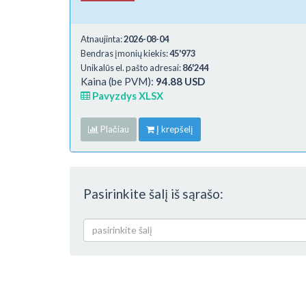
Atnaujinta:
2026-08-04
Bendras įmonių kiekis:
45'973
Unikalūs el. pašto adresai:
86'244
Kaina (be PVM):
94.88 USD
Pavyzdys XLSX
Plačiau
Į krepšelį
Pasirinkite šalį iš sąrašo:
pasirinkite šalį