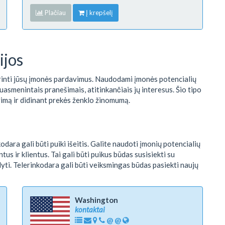
Plačiau
Į krepšelį
ijos
rinti jūsų įmonės pardavimus. Naudodami įmonės potencialių
suasmenintais pranešimais, atitinkančiais jų interesus. Šio tipo
vimą ir didinant prekės ženklo žinomumą.
dara gali būti puiki išeitis. Galite naudoti įmonių potencialių
tus ir klientus. Tai gali būti puikus būdas susisiekti su
lyti. Telerinkodara gali būti veiksmingas būdas pasiekti naujų
Washington
kontaktai
@
@