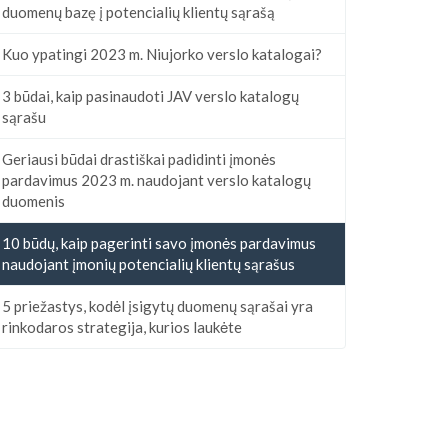
duomenų bazę į potencialių klientų sąrašą
Kuo ypatingi 2023 m. Niujorko verslo katalogai?
3 būdai, kaip pasinaudoti JAV verslo katalogų
sąrašu
Geriausi būdai drastiškai padidinti įmonės
pardavimus 2023 m. naudojant verslo katalogų
duomenis
10 būdų, kaip pagerinti savo įmonės pardavimus
naudojant įmonių potencialių klientų sąrašus
5 priežastys, kodėl įsigytų duomenų sąrašai yra
rinkodaros strategija, kurios laukėte