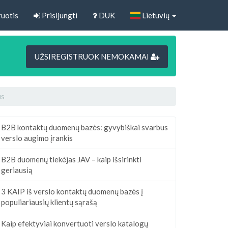
uotis
Prisijungti
DUK
Lietuvių
UŽSIREGISTRUOK NEMOKAMAI
us
B2B kontaktų duomenų bazės: gyvybiškai svarbus
verslo augimo įrankis
B2B duomenų tiekėjas JAV – kaip išsirinkti
geriausią
3 KAIP iš verslo kontaktų duomenų bazės į
populiariausių klientų sąrašą
Kaip efektyviai konvertuoti verslo katalogų