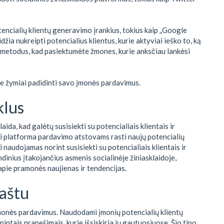
encialių klientų generavimo įrankius, tokius kaip „Google
žia nukreipti potencialius klientus, kurie aktyviai ieško to, ką
o metodus, kad pasiektumėte žmones, kurie anksčiau lankėsi
te žymiai padidinti savo įmonės pardavimus.
klus
ida, kad galėtų susisiekti su potencialiais klientais ir
iki platforma pardavimo atstovams rasti naujų potencialių
ūti naudojamas norint susisiekti su potencialiais klientais ir
dinius įtakojančius asmenis socialinėje žiniasklaidoje,
apie pramonės naujienas ir tendencijas.
paštu
 įmonės pardavimus. Naudodami įmonių potencialių klientų
intais pranešimais, kurie išsiskiria jų gautuosiuose. Šio tipo