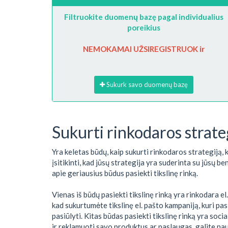
Filtruokite duomenų bazę pagal individualius
poreikius
NEMOKAMAI UŽSIREGISTRUOK ir
Sukurk savo duomenų bazę
Sukurti rinkodaros strate
Yra keletas būdų, kaip sukurti rinkodaros strategiją, 
įsitikinti, kad jūsų strategija yra suderinta su jūsų be
apie geriausius būdus pasiekti tikslinę rinką.
Vienas iš būdų pasiekti tikslinę rinką yra rinkodara e
kad sukurtumėte tikslinę el. pašto kampaniją, kuri pa
pasiūlyti. Kitas būdas pasiekti tikslinę rinką yra soci
ir reklamuoti savo produktus ar paslaugas, galite nau