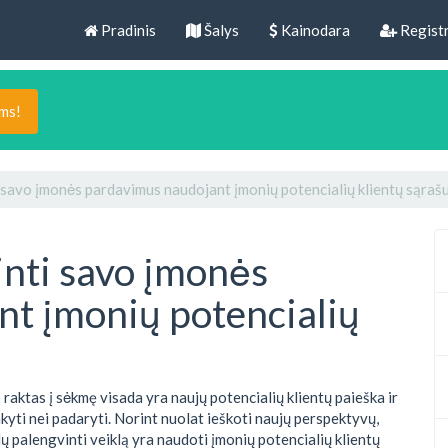
Pradinis
Šalys
Kainodara
Registr
ams!
i savo įmonės pardavimus naudojant įmonių potencialių klientų sąraš
inti savo įmonės
t įmonių potencialių
raktas į sėkmę visada yra naujų potencialių klientų paieška ir
kyti nei padaryti. Norint nuolat ieškoti naujų perspektyvų,
dų palengvinti veiklą yra naudoti įmonių potencialių klientų