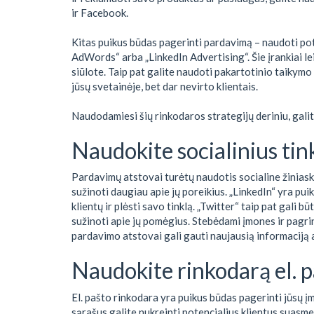
ir Facebook.
Kitas puikus būdas pagerinti pardavimą – naudoti pot
AdWords“ arba „LinkedIn Advertising“. Šie įrankiai leid
siūlote. Taip pat galite naudoti pakartotinio taikym
jūsų svetainėje, bet dar nevirto klientais.
Naudodamiesi šių rinkodaros strategijų deriniu, gali
Naudokite socialinius tin
Pardavimų atstovai turėtų naudotis socialine žiniaskla
sužinoti daugiau apie jų poreikius. „LinkedIn“ yra pu
klientų ir plėsti savo tinklą. „Twitter“ taip pat gali b
sužinoti apie jų pomėgius. Stebėdami įmones ir pagrin
pardavimo atstovai gali gauti naujausią informaciją 
Naudokite rinkodarą el. 
El. pašto rinkodara yra puikus būdas pagerinti jūsų
sąrašus galite nukreipti potencialius klientus suasmen