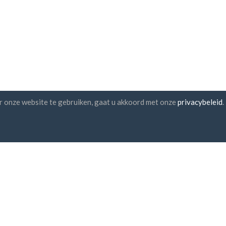
r onze website te gebruiken, gaat u akkoord met onze
privacybeleid
.
sbrief abonnement
UAB "ID forty six"
Bedrijfscode: 302325999
btw nummer: LT10000601611
Gedimino g. 47, 44242 Kaunas
E-mail:
support@imoniu-katalo
a akkoord met de
algemene
rwaarden
en
het privacybeleid
veilige betaling
bezorging binnen een uur
30-dagen geld terug garant