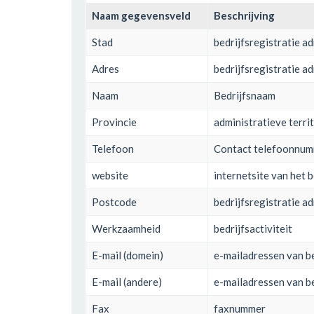
Naam gegevensveld
Beschrijving
Stad
bedrijfsregistratie ad
Adres
bedrijfsregistratie a
Naam
Bedrijfsnaam
Provincie
administratieve territ
Telefoon
Contact telefoonnu
website
internetsite van het b
Postcode
bedrijfsregistratie a
Werkzaamheid
bedrijfsactiviteit
E-mail (domein)
e-mailadressen van be
E-mail (andere)
e-mailadressen van be
Fax
faxnummer