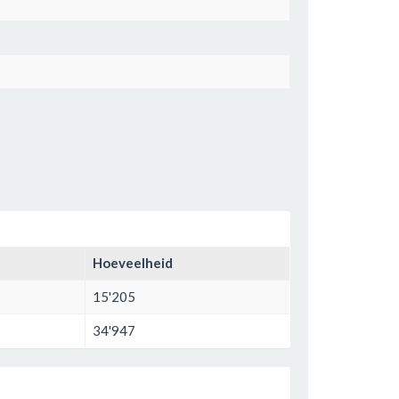
Hoeveelheid
15'205
34'947