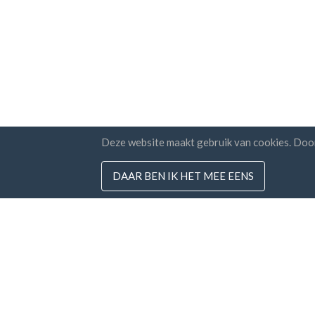
Deze website maakt gebruik van cookies. Doo
DAAR BEN IK HET MEE EENS
Landen
Nieuw
FAQ
Prijzen
Ik g
voo
Blog
Betaalmethodes
Voeg uw bedrijf toe