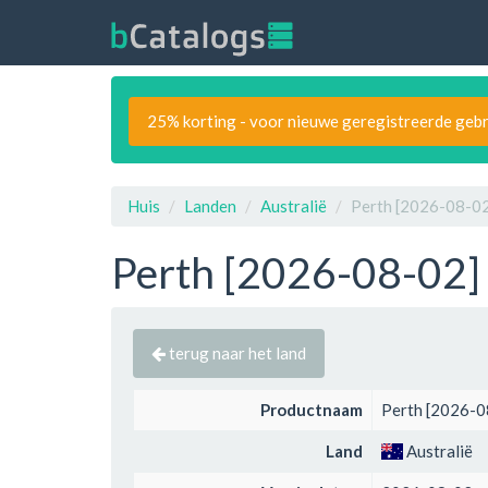
25% korting - voor nieuwe geregistreerde gebr
Huis
Landen
Australië
Perth [2026-08-02
Perth [2026-08-02] 
terug naar het land
Productnaam
Perth [2026-0
Land
Australië