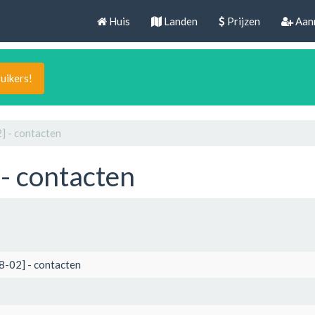
Huis
Landen
Prijzen
Aan
uikers!
] - contacten
- contacten
8-02] - contacten