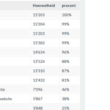
Hoeveelheid
procent
15'205
100%
15'204
99%
15'203
99%
15'182
99%
14'654
96%
13'524
88%
13'310
87%
12'432
81%
ite
7'096
46%
 website
5'867
38%
3'848
25%