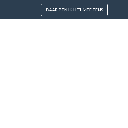
DAAR BEN IK HET MEE EENS
Landen
Nieuw
FAQ
Prijzen
Ik g
voo
Blog
Betaalmethodes
Voeg uw bedrijf toe
© Imoniu-Katalogai.lt 2012 - 2026