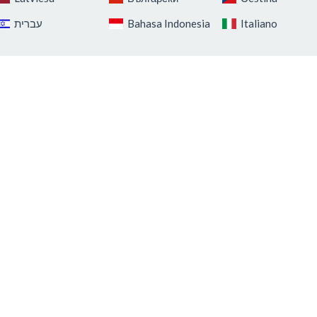
‏עברית‏
Bahasa Indonesia
Italiano