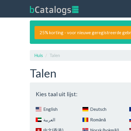
25% korting - voor nieuwe geregistreerde gebr
Huis
Talen
Talen
Kies taal uit lijst:
English
Deutsch
‏العربية‏
Română
中文(香港)
Norsk (bokmål)