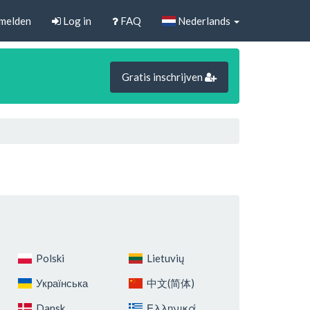
melden
Log in
FAQ
Nederlands
Gratis inschrijven
Polski
Lietuvių
Українська
中文(简体)
Dansk
Ελληνικά