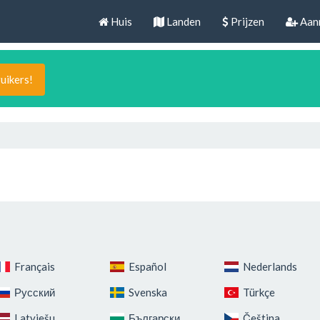
Huis
Landen
Prijzen
Aan
uikers!
Français
Español
Nederlands
Русский
Svenska
Türkçe
Latviešu
Български
Čeština