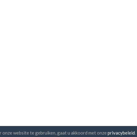
r onze website te gebruiken, gaat u akkoord met onze
privacybeleid
.