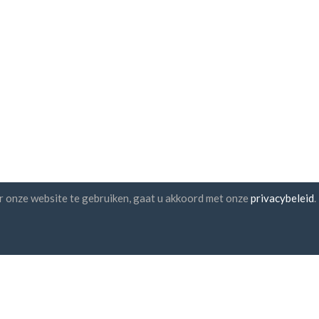
r onze website te gebruiken, gaat u akkoord met onze
privacybeleid
.
sbrief abonnement
UAB "ID forty six"
Bedrijfscode: 302325999
btw nummer: LT10000601611
Gedimino g. 47, 44242 Kaunas
E-mail:
support@imoniu-katalo
a akkoord met de
algemene
rwaarden
en
het privacybeleid