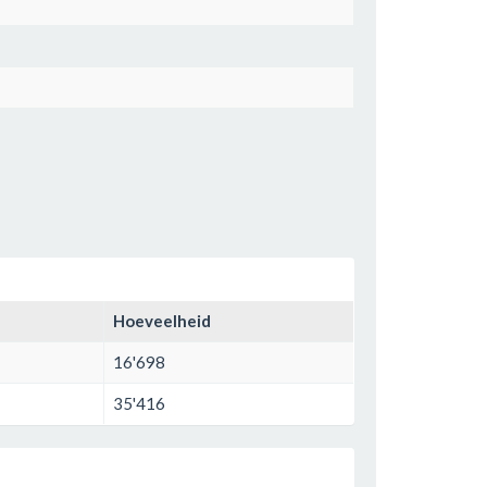
Hoeveelheid
16'698
35'416