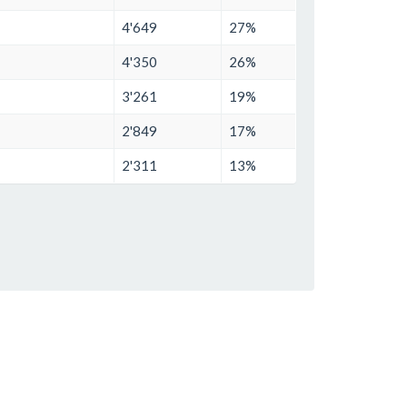
4'649
27%
4'350
26%
3'261
19%
2'849
17%
2'311
13%