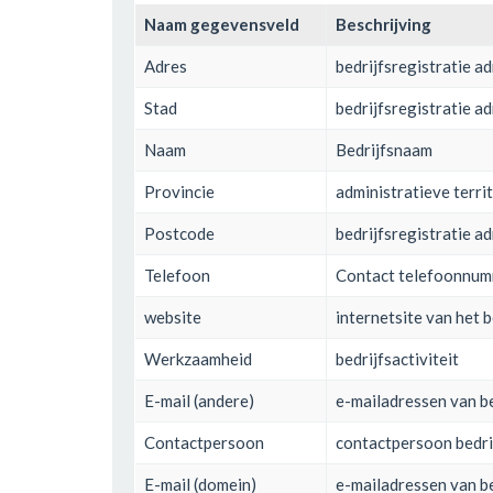
Naam gegevensveld
Beschrijving
Adres
bedrijfsregistratie a
Stad
bedrijfsregistratie ad
Naam
Bedrijfsnaam
Provincie
administratieve territ
Postcode
bedrijfsregistratie a
Telefoon
Contact telefoonnu
website
internetsite van het b
Werkzaamheid
bedrijfsactiviteit
E-mail (andere)
e-mailadressen van be
Contactpersoon
contactpersoon bedri
E-mail (domein)
e-mailadressen van be