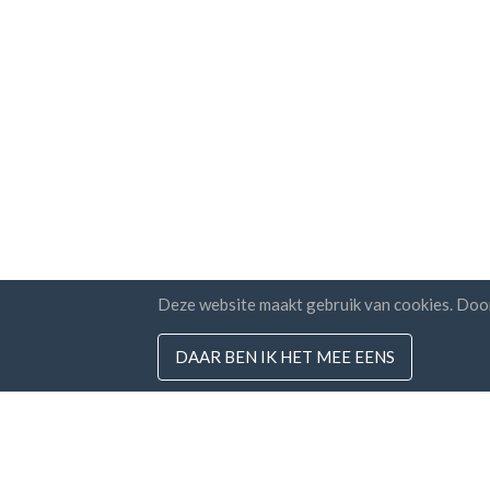
Deze website maakt gebruik van cookies. Doo
DAAR BEN IK HET MEE EENS
Landen
Nieuw
FAQ
Prijzen
Ik g
voo
Blog