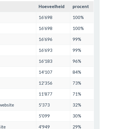
Hoeveelheid
procent
16'698
100%
16'698
100%
16'696
99%
16'693
99%
16'183
96%
14'107
84%
12'356
73%
11'877
71%
 website
5'373
32%
5'099
30%
ite
4'949
29%