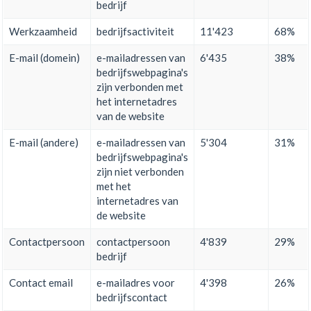
bedrijf
Werkzaamheid
bedrijfsactiviteit
11'423
68%
E-mail (domein)
e-mailadressen van
6'435
38%
bedrijfswebpagina's
zijn verbonden met
het internetadres
van de website
E-mail (andere)
e-mailadressen van
5'304
31%
bedrijfswebpagina's
zijn niet verbonden
met het
internetadres van
de website
Contactpersoon
contactpersoon
4'839
29%
bedrijf
Contact email
e-mailadres voor
4'398
26%
bedrijfscontact