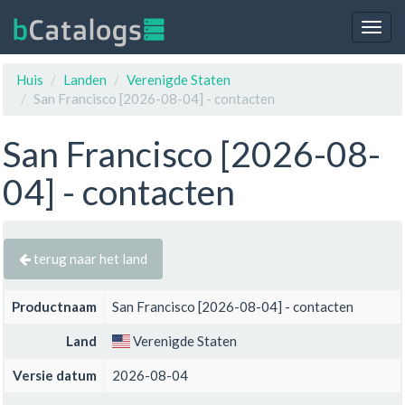
Togg
navig
Huis
Landen
Verenigde Staten
San Francisco [2026-08-04] - contacten
San Francisco [2026-08-
04] - contacten
terug naar het land
Productnaam
San Francisco [2026-08-04] - contacten
Land
Verenigde Staten
Versie datum
2026-08-04