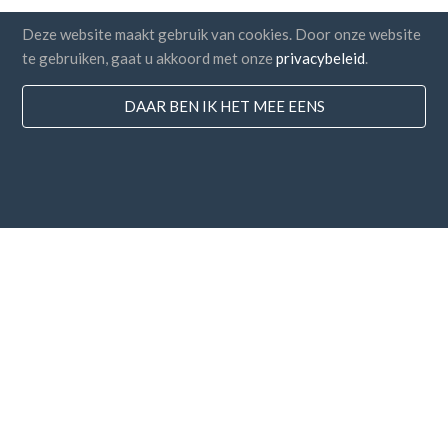
Deze website maakt gebruik van cookies. Door onze website
te gebruiken, gaat u akkoord met onze
privacybeleid
.
DAAR BEN IK HET MEE EENS
Landen
FAQ
Prijzen
Blog
Betaalmethodes
Voeg uw bedrijf toe