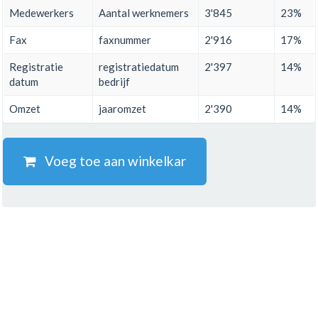
Medewerkers
Aantal werknemers
3'845
23%
Fax
faxnummer
2'916
17%
Registratie
registratiedatum
2'397
14%
datum
bedrijf
Omzet
jaaromzet
2'390
14%
Voeg toe aan winkelkar