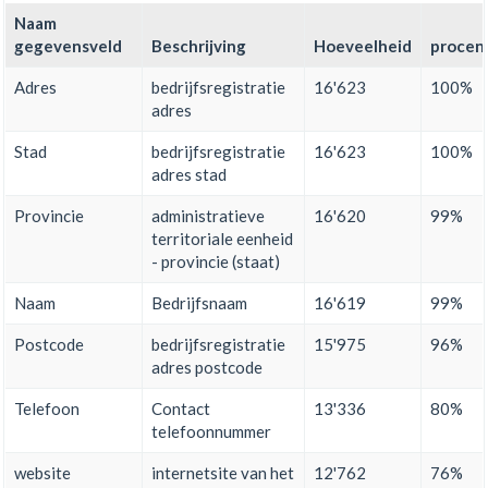
Naam
gegevensveld
Beschrijving
Hoeveelheid
procen
Adres
bedrijfsregistratie
16'623
100%
adres
Stad
bedrijfsregistratie
16'623
100%
adres stad
Provincie
administratieve
16'620
99%
territoriale eenheid
- provincie (staat)
Naam
Bedrijfsnaam
16'619
99%
Postcode
bedrijfsregistratie
15'975
96%
adres postcode
Telefoon
Contact
13'336
80%
telefoonnummer
website
internetsite van het
12'762
76%