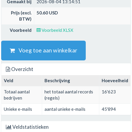
Gemaakt bij
2026-08-04 13:14:51
Prijs (excl.
50.60 USD
BTW)
Voorbeeld
Voorbeeld XLSX
Voeg toe aan winkelkar
Overzicht
Veld
Beschrijving
Hoeveelheid
Totaal aantal
het totaal aantal records
16'623
bedrijven
(regels)
Unieke e-mails
aantal unieke e-mails
45'894
Veldstatistieken