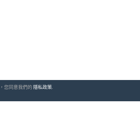
網站，您同意我們的
隱私政策
.
閱
UAB "ID forty six"
公司代碼: 302325999
增值稅代碼: LT10000601611
Gedimino g. 47, 44242 Kaun
電子郵件:
support@imoniu-kata
同意
條款和條件
以及
隱私政策
安全支付