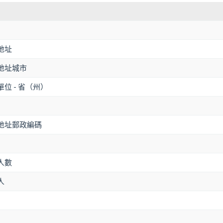
地址
地址城市
位 - 省（州）
地址郵政編碼
人數
人