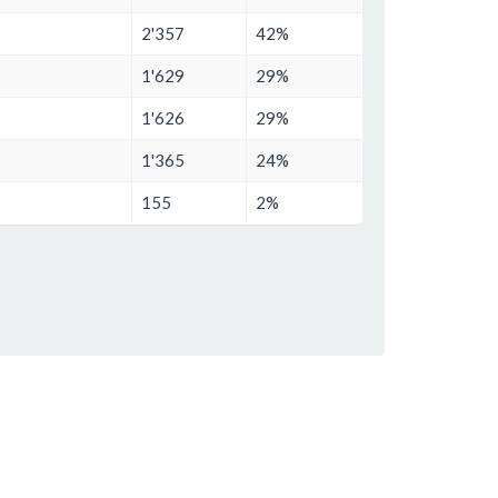
2'357
42%
1'629
29%
1'626
29%
1'365
24%
155
2%