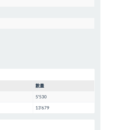
數量
5'530
13'679