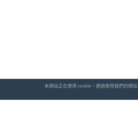
本網站正在使用 cookie。通過使用我們的
國家
通訊訂
常問問題
價錢
我
博客
支付方式