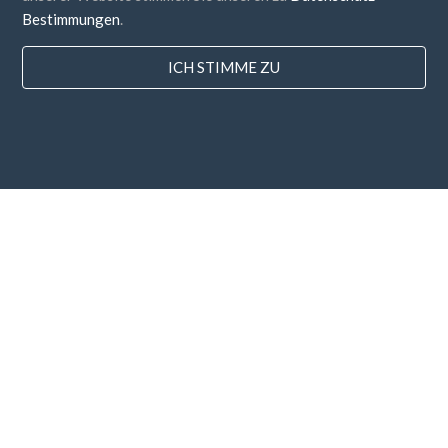
Bestimmungen
.
ICH STIMME ZU
Länder
FAQ
Preisgestaltung
Bloggen
Zahlungsarten
Fügen Sie Ihr Unternehmen hinzu
Newsletter-Abonnement