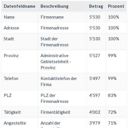
Datenfeldname
Beschreibung
Betrag
Prozent
Name
Firmenname
5'530
100%
Adresse
Firmenadresse
5'530
100%
Stadt
Stadt der
5'530
100%
Firmenadresse
Provinz
Administrative
5'527
99%
Gebietseinheit -
Provinz
Telefon
Kontakttelefon der
5'497
99%
Firma
PLZ
PLZ der
4'597
83%
Firmenadresse
Tätigkeit
Firmentätigkeit
4'002
72%
Angestellte
Anzahl der
3'979
71%