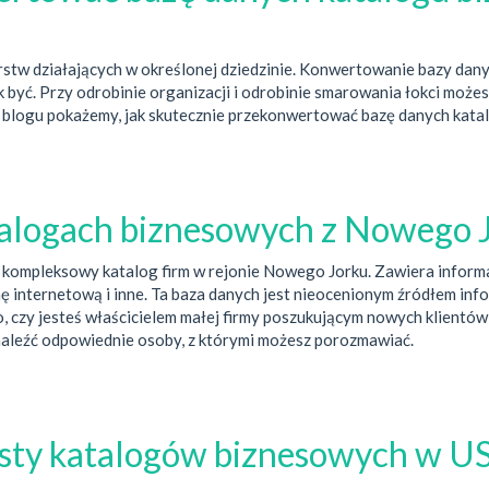
orstw działających w określonej dziedzinie. Konwertowanie bazy dan
k być. Przy odrobinie organizacji i odrobinie smarowania łokci moż
blogu pokażemy, jak skutecznie przekonwertować bazę danych katal
atalogach biznesowych z Nowego
mpleksowy katalog firm w rejonie Nowego Jorku. Zawiera informacje
onę internetową i inne. Ta baza danych jest nieocenionym źródłem inf
o, czy jesteś właścicielem małej firmy poszukującym nowych klient
naleźć odpowiednie osoby, z którymi możesz porozmawiać.
listy katalogów biznesowych w U