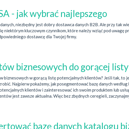
 - jak wybrać najlepszego
 danych, niezbędny jest dobry dostawca danych B2B. Ale przy tak wi
się niektórym kluczowym czynnikom, które należy wziąć pod uwagę 
dpowiedniego dostawcę dla Twojej firmy.
w biznesowych do gorącej listy
 biznesowych w gorącą listę potencjalnych klientów? Jeśli tak, to 
robić. Najpierw pokażemy, jak posegmentować bazę danych według kr
tencjalnych klientów i zainteresować ich swoim produktem lub usług
lientów jest zawsze aktualna. Więc bez zbędnych ceregieli, zaczynajm
ertować bazę danych katalogu bi