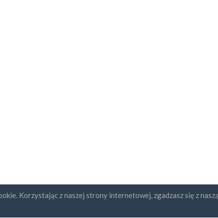
okie. Korzystając z naszej strony internetowej, zgadzasz się z nasz
ybcja newslettera
UAB "ID forty six"
REGON: 302325999