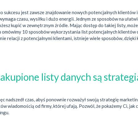
 do sukcesu jest zawsze znajdowanie nowych potencjalnych klientów i
ymaga czasu, wysiłku i dużo energii. Jednym ze sposobów na ułatwien
możesz kupić w zewnętrznym źródle. Mając dostęp do takiej listy, może
u omówimy 10 sposobów wykorzystania list potencjalnych klientów 
 relacji z potencjalnymi klientami, istnieje wiele sposobów, dzięki
akupione listy danych są strateg
więc nadszedł czas, abyś ponownie rozważył swoją strategię market
ów wiadomością od firmy, której ufają. Pozwól, że pokażemy Ci, jak 
ingu.