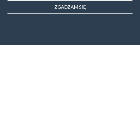
ZGADZAM SIĘ
Cennik
Blog
Sposoby zapłaty
Dodaj swoją firmę
Subskrybcja newslettera
Zgadzam się z
Regulaminem i
Polityką Prywatności
UAB "ID forty six"
REGON: 302325999