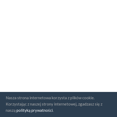
Nasza strona internetowa korzysta z plików cookie.
Państwa
Korzystając z naszej strony internetowej, zgadzasz się z
naszą
polityką prywatności
.
FAQ