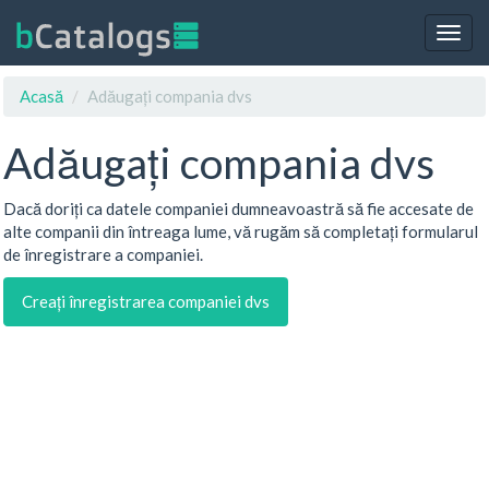
Togg
navig
Acasă
Adăugați compania dvs
Adăugați compania dvs
Dacă doriți ca datele companiei dumneavoastră să fie accesate de
alte companii din întreaga lume, vă rugăm să completați formularul
de înregistrare a companiei.
Creați înregistrarea companiei dvs